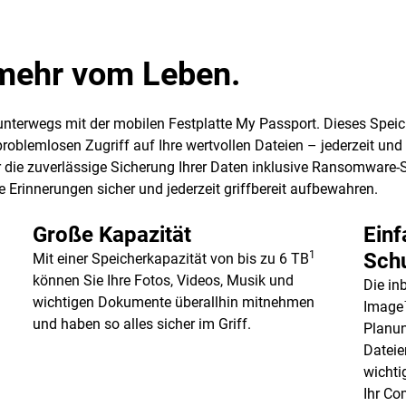
t mehr vom Leben.
 unterwegs mit der mobilen Festplatte My Passport. Dieses Spei
blemlosen Zugriff auf Ihre wertvollen Dateien – jederzeit und ü
 die zuverlässige Sicherung Ihrer Daten inklusive Ransomware-Sc
 Erinnerungen sicher und jederzeit griffbereit aufbewahren.
Große Kapazität
Einf
1
Sch
Mit einer Speicherkapazität von bis zu 6 TB
können Sie Ihre Fotos, Videos, Musik und
Die in
wichtigen Dokumente überallhin mitnehmen
Image™
und haben so alles sicher im Griff.
Planun
Dateie
wicht
Ihr Co