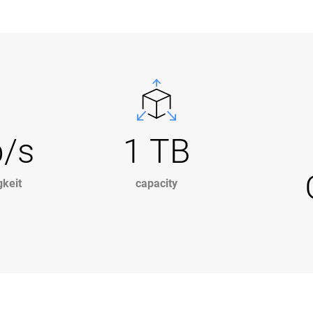
b/s
1 TB
keit
capacity