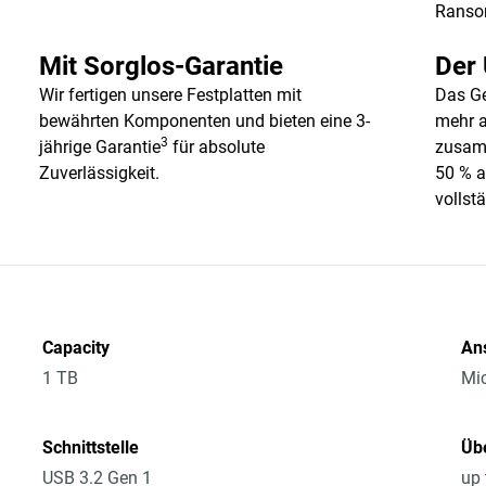
Ranso
Mit Sorglos-Garantie
Der 
Wir fertigen unsere Festplatten mit
Das Ge
bewährten Komponenten und bieten eine 3-
mehr a
3
jährige Garantie
für absolute
zusamm
Zuverlässigkeit.
50 % a
vollst
Capacity
An
1 TB
Mic
Schnittstelle
Üb
USB 3.2 Gen 1
up 