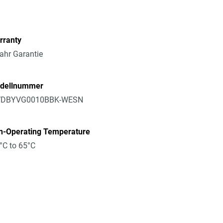
rranty
ahr Garantie
dellnummer
DBYVG0010BBK-WESN
n-Operating Temperature
°C to 65°C