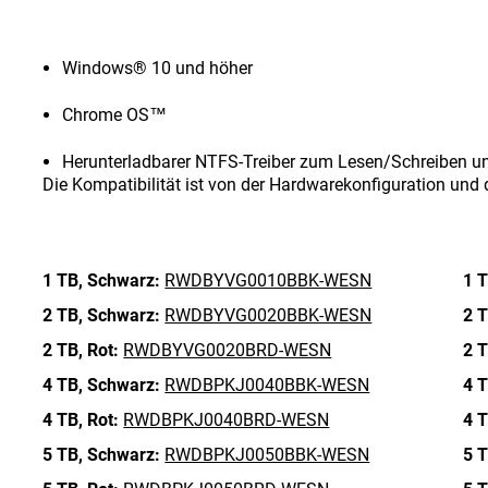
Windows® 10 und höher
Chrome OS™
Herunterladbarer NTFS-Treiber zum Lesen/Schreiben u
Die Kompatibilität ist von der Hardwarekonfiguration un
1 TB,
Schwarz:
RWDBYVG0010BBK-WESN
1 T
2 TB,
Schwarz:
RWDBYVG0020BBK-WESN
2 T
2 TB,
Rot:
RWDBYVG0020BRD-WESN
2 T
4 TB,
Schwarz:
RWDBPKJ0040BBK-WESN
4 T
4 TB,
Rot:
RWDBPKJ0040BRD-WESN
4 T
5 TB,
Schwarz:
RWDBPKJ0050BBK-WESN
5 T