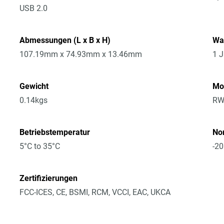
USB 2.0
Abmessungen (L x B x H)
Wa
107.19mm x 74.93mm x 13.46mm
1 J
Gewicht
Mo
0.14kgs
RW
Betriebstemperatur
No
5°C to 35°C
-20
Zertifizierungen
FCC-ICES, CE, BSMI, RCM, VCCI, EAC, UKCA