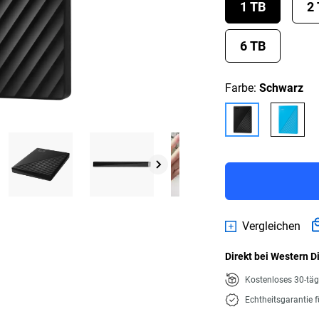
1 TB
2
6 TB
Farbe:
Schwarz
Vergleichen
Direkt bei Western D
Kostenloses 30-tä
Echtheitsgarantie 