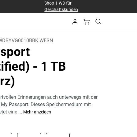
Shop
|
WD für
Geschäftskunden
WDBYVG0010BBK-WESN
sport
ified)
- 1 TB
rz)
ertvollen Erinnerungen auch unterwegs mit der
e My Passport. Dieses Speichermedium mit
etet eine
...
Mehr anzeigen