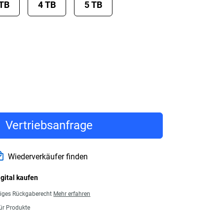
 TB
4 TB
5 TB
Vertriebsanfrage
Wiederverkäufer finden
igital kaufen
giges Rückgaberecht
Mehr erfahren
für Produkte