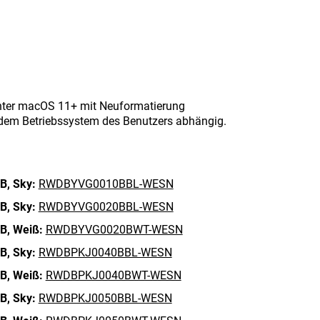
nter macOS 11+ mit Neuformatierung
d dem Betriebssystem des Benutzers abhängig.
B,
Sky:
RWDBYVG0010BBL-WESN
B,
Sky:
RWDBYVG0020BBL-WESN
B,
Weiß:
RWDBYVG0020BWT-WESN
B,
Sky:
RWDBPKJ0040BBL-WESN
B,
Weiß:
RWDBPKJ0040BWT-WESN
B,
Sky:
RWDBPKJ0050BBL-WESN