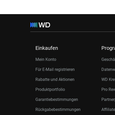
Einkaufen
Prog
Mein Konto
Geschäf
Für E-Mail registrieren
Datenwi
Rabatte und Aktionen
WD Kre
Produktportfolio
Pro Re
Garantiebestimmungen
Partne
Rückgabebestimmungen
Affilia