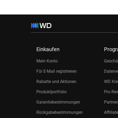
Einkaufen
Prog
Mein Konto
Geschäf
Für E-Mail registrieren
Datenwi
Rabatte und Aktionen
WD Kre
Produktportfolio
Pro Re
Garantiebestimmungen
Partne
Rückgabebestimmungen
Affilia