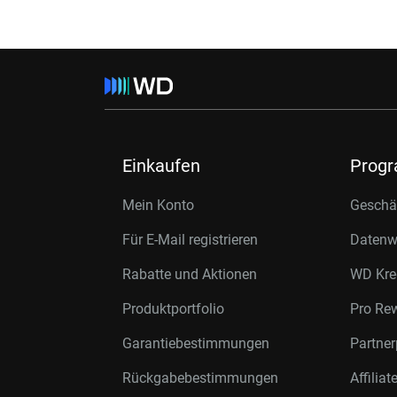
Einkaufen
Prog
Mein Konto
Geschäf
Für E-Mail registrieren
Datenwi
Rabatte und Aktionen
WD Kre
Produktportfolio
Pro Re
Garantiebestimmungen
Partne
Rückgabebestimmungen
Affilia