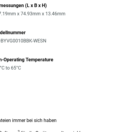
messungen (L x B x H)
7.19mm x 74.93mm x 13.46mm
dellnummer
BYVG0010BBK-WESN
n-Operating Temperature
°C to 65°C
ateien immer bei sich haben
2