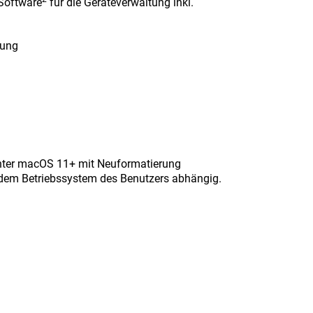
 Software
für die Geräteverwaltung inkl.
lung
nter macOS 11+ mit Neuformatierung
d dem Betriebssystem des Benutzers abhängig.