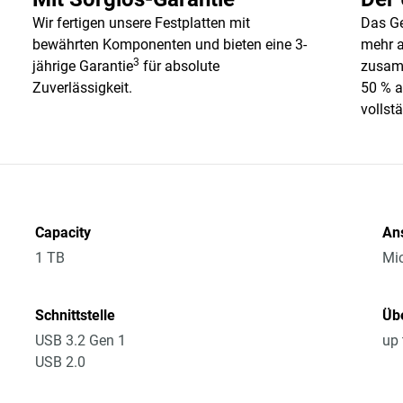
Wir fertigen unsere Festplatten mit
Das Ge
bewährten Komponenten und bieten eine 3-
mehr a
3
jährige Garantie
für absolute
zusamm
Zuverlässigkeit.
50 % a
vollst
Capacity
An
1 TB
Mic
Schnittstelle
Üb
USB 3.2 Gen 1
up 
USB 2.0