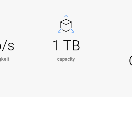
b/s
1 TB
keit
capacity