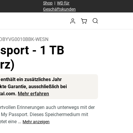
Shop
|
WD für
Geschäftskunden
DBYVG0010BBK-WESN
sport
- 1 TB
rz)
enthält ein zusätzliches Jahr
te Garantie, ausschließlich bei
tal.com.
Mehr erfahren
ertvollen Erinnerungen auch unterwegs mit der
e My Passport. Dieses Speichermedium mit
etet eine
...
Mehr anzeigen