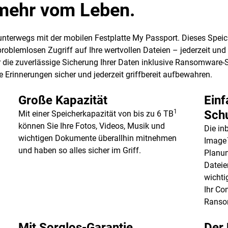
t mehr vom Leben.
 unterwegs mit der mobilen Festplatte My Passport. Dieses Spei
blemlosen Zugriff auf Ihre wertvollen Dateien – jederzeit und ü
 die zuverlässige Sicherung Ihrer Daten inklusive Ransomware-Sc
 Erinnerungen sicher und jederzeit griffbereit aufbewahren.
Große Kapazität
Einf
1
Sch
Mit einer Speicherkapazität von bis zu 6 TB
können Sie Ihre Fotos, Videos, Musik und
Die in
wichtigen Dokumente überallhin mitnehmen
Image™
und haben so alles sicher im Griff.
Planun
Dateie
wicht
Ihr Co
Ranso
Mit Sorglos-Garantie
Der 