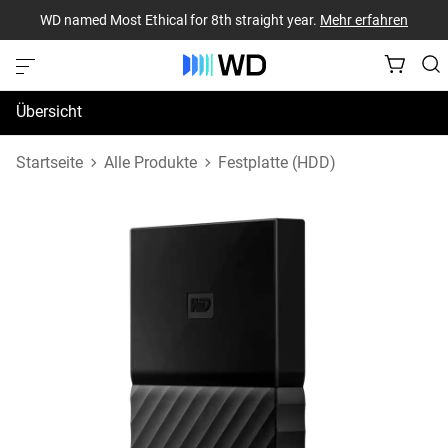
WD named Most Ethical for 8th straight year.
Mehr erfahren
Übersicht
Technische Daten
Startseite
Alle Produkte
Festplatte (HDD)
Support und Ressourcen