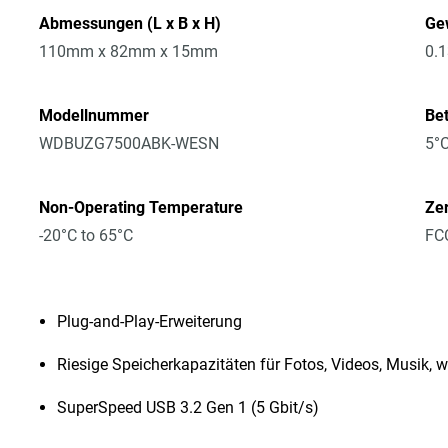
Abmessungen (L x B x H)
Ge
110mm x 82mm x 15mm
0.
Modellnummer
Be
WDBUZG7500ABK-WESN
5°C
Non-Operating Temperature
Zer
-20°C to 65°C
FCC
Plug-and-Play-Erweiterung
Riesige Speicherkapazitäten für Fotos, Videos, Musik,
SuperSpeed USB 3.2 Gen 1 (5 Gbit/s)