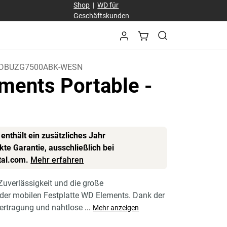
Shop
|
WD für
Geschäftskunden
DBUZG7500ABK-WESN
ments Portable
-
B
enthält ein zusätzliches Jahr
te Garantie, ausschließlich bei
tal.com.
Mehr erfahren
Zuverlässigkeit und die große
 der mobilen Festplatte WD Elements. Dank der
ertragung und nahtlose
...
Mehr anzeigen