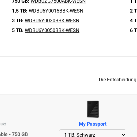
750 GB:
WDBUZG7500ABK-WESN
1 T
1,5 TB:
WDBU6Y0015BBK-WESN
2 T
3 TB:
WDBU6Y0030BBK-WESN
4 T
5 TB:
WDBU6Y0050BBK-WESN
6 T
Die Entscheidung
My Passport
dukt
ble - 750 GB