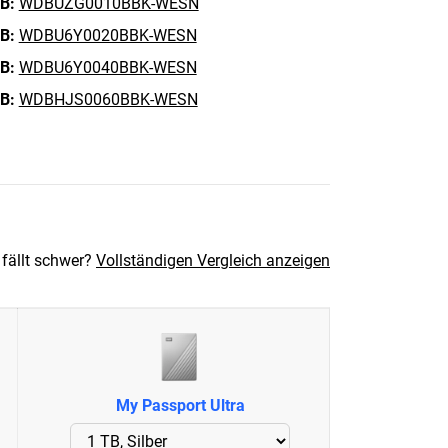
B:
WDBUZG0010BBK-WESN
B:
WDBU6Y0020BBK-WESN
B:
WDBU6Y0040BBK-WESN
B:
WDBHJS0060BBK-WESN
 fällt schwer?
Vollständigen Vergleich anzeigen
My Passport Ultra