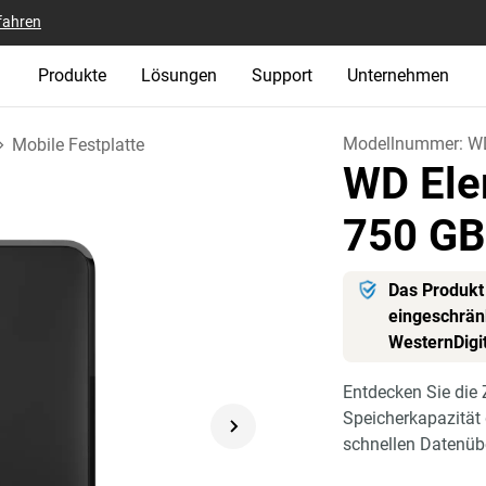
fahren
Produkte
Lösungen
Support
Unternehmen
Modellnummer:
W
Mobile Festplatte
WD Ele
750 G
Das Produkt 
eingeschränk
WesternDigi
Entdecken Sie die 
Speicherkapazität
schnellen Datenüb