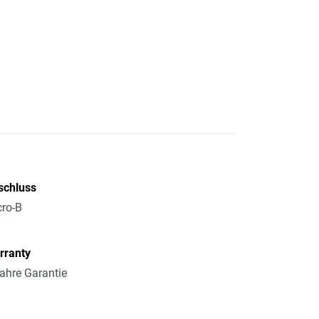
schluss
ro-B
rranty
ahre Garantie