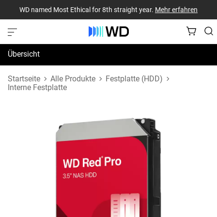
WD named Most Ethical for 8th straight year.
Mehr erfahren
Übersicht
Technische Daten
Startseite
Alle Produkte
Festplatte (HDD)
Interne Festplatte
Support und Ressourcen