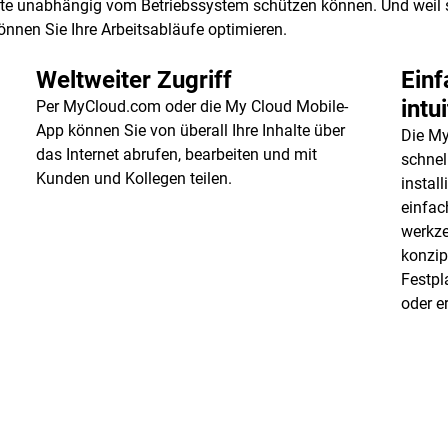
lte unabhängig vom Betriebssystem schützen können. Und weil si
önnen Sie Ihre Arbeitsabläufe optimieren.
Weltweiter Zugriff
Einf
intu
Per MyCloud.com oder die My Cloud Mobile-
App können Sie von überall Ihre Inhalte über
Die My
das Internet abrufen, bearbeiten und mit
schnel
Kunden und Kollegen teilen.
install
einfac
werkz
konzip
Festpl
oder e