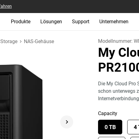
fahren
Produkte
Lösungen
Support
Unternehmen
Modellnummer:
W
 Storage
NAS-Gehäuse
My Clo
PR210
Die My Cloud Pro S
schon unterwegs z
Internetverbindung
Capacity
0 TB
4