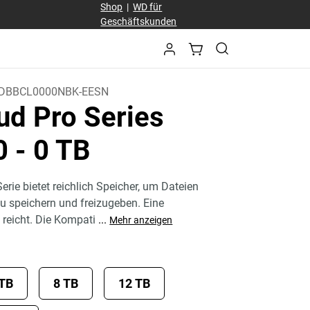
Shop
|
WD für
Geschäftskunden
DBBCL0000NBK-EESN
ud Pro Series
0
- 0 TB
erie bietet reichlich Speicher, um Dateien
u speichern und freizugeben. Eine
 reicht. Die Kompati
...
Mehr anzeigen
 TB
8 TB
12 TB