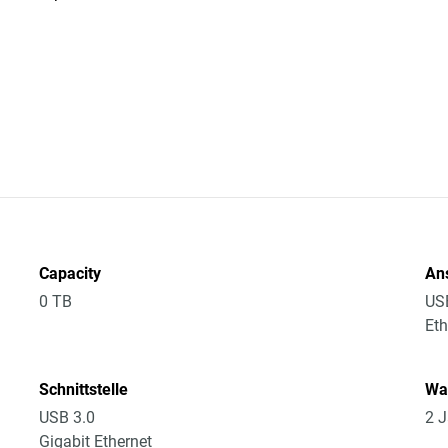
Capacity
An
0 TB
US
Eth
Schnittstelle
Wa
USB 3.0
2 J
Gigabit Ethernet