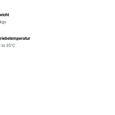
wicht
2kgs
triebstemperatur
 to 35°C