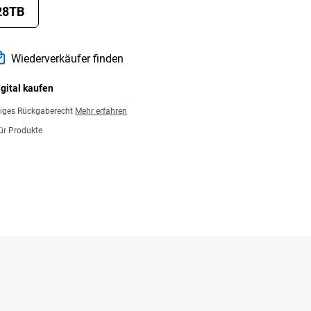
28TB
Wiederverkäufer finden
igital kaufen
giges Rückgaberecht
Mehr erfahren
für Produkte