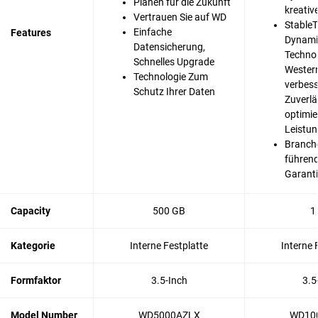
Planen für die Zukunft
kreative
Vertrauen Sie auf WD
StableT
Einfache
Features
Dynami
Datensicherung,
Technol
Schnelles Upgrade
Western
Technologie Zum
verbess
Schutz Ihrer Daten
Zuverlä
optimie
Leistu
Branch
führend
Garanti
Capacity
500 GB
1
Kategorie
Interne Festplatte
Interne 
Formfaktor
3.5-Inch
3.5
Model Number
WD5000AZLX
WD10