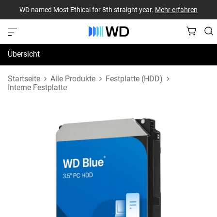
WD named Most Ethical for 8th straight year.
Mehr erfahren
Übersicht
Technische Daten
Startseite
Alle Produkte
Festplatte (HDD)
Interne Festplatte
Support und Ressourcen