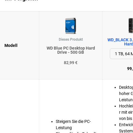
Dieses Produkt
WD_BLACK 3.
Hard
Modell
WD Blue PC Desktop Hard
Drive - 500 GB
82,99 €
99,
Desktop
hoher 
Leistu
Hochle
r mit e
von bis
Steigern Sie die PC-
Entwick
Leistung
Systemh