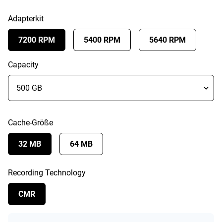
Adapterkit
7200 RPM
5400 RPM
5640 RPM
Capacity
Cache-Größe
32 MB
64 MB
Recording Technology
CMR