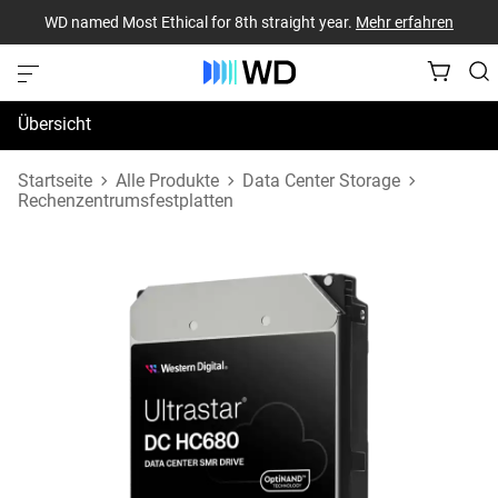
WD named Most Ethical for 8th straight year.
Mehr erfahren
Übersicht
Technische Daten
Startseite
Alle Produkte
Data Center Storage
Rechenzentrumsfestplatten
Support und Ressourcen