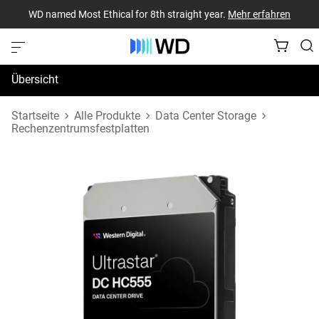
WD named Most Ethical for 8th straight year.
Mehr erfahren
Übersicht
Technische Daten
Startseite
Alle Produkte
Data Center Storage
Rechenzentrumsfestplatten
Support und Ressourcen