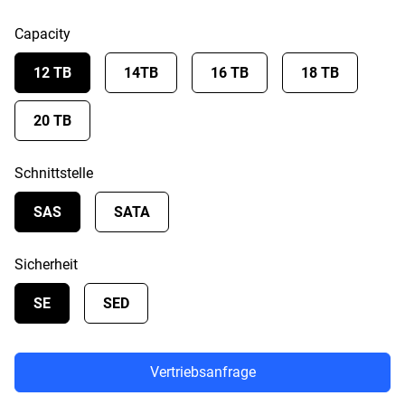
Capacity
12 TB
14TB
16 TB
18 TB
20 TB
Schnittstelle
SAS
SATA
Sicherheit
SE
SED
Vertriebsanfrage