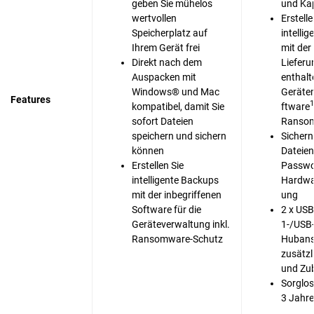
geben Sie mühelos
und Ka
wertvollen
Erstelle
Speicherplatz auf
intelli
Ihrem Gerät frei
mit der
Direkt nach dem
Liefer
Auspacken mit
enthal
Windows® und Mac
Geräte
Features
1
kompatibel, damit Sie
ftware
sofort Dateien
Ransom
speichern und sichern
Sichern
können
Dateien
Erstellen Sie
Passwo
intelligente Backups
Hardwa
mit der inbegriffenen
ung
Software für die
2 x USB
Geräteverwaltung inkl.
1-/USB-
Ransomware-Schutz
Hubans
zusätzl
und Zu
Sorglos
3 Jahre