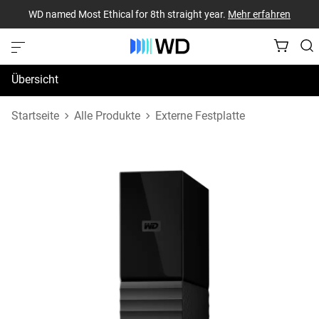
WD named Most Ethical for 8th straight year.
Mehr erfahren
Übersicht
Technische Daten
Startseite
Alle Produkte
Externe Festplatte
Support und Ressourcen