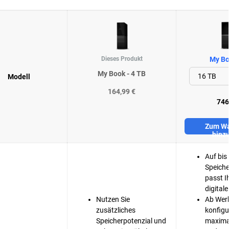
Dieses Produkt
My Bo
My Book - 4 TB
Modell
164,99 €
746
Zum Wa
hinz
Auf bis
Speiche
passt I
digitale
Nutzen Sie
Ab Werk
zusätzliches
konfigur
Speicherpotenzial und
maxima