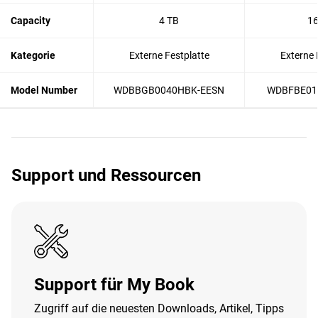
Capacity
4 TB
16
Kategorie
Externe Festplatte
Externe 
Model Number
WDBBGB0040HBK-EESN
WDBFBE01
Support und Ressourcen
Support für My Book
Zugriff auf die neuesten Downloads, Artikel, Tipps