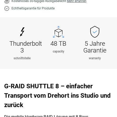
Kostenloses 30-tägiges Rückgaberecht
Mehr erfahren
Echtheitsgarantie für Produkte
Thunderbolt
48 TB
5 Jahre
3
Garantie
capacity
schnittstelle
warranty
G-RAID SHUTTLE 8 – einfacher
Transport vom Drehort ins Studio und
zurück
Die mobile Hardware RAID-Lösung mit 8 Bays,