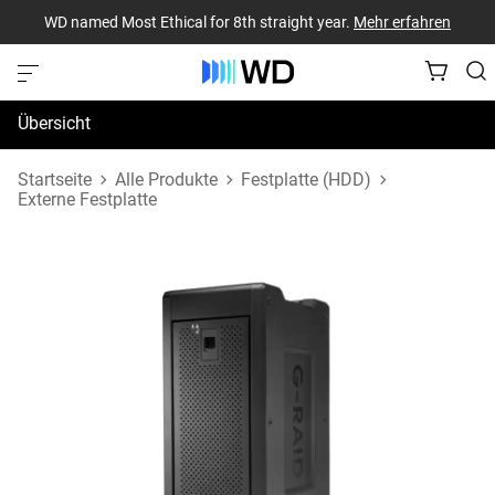
WD named Most Ethical for 8th straight year.
Mehr erfahren
Übersicht
Technische Daten
Startseite
Alle Produkte
Festplatte (HDD)
Externe Festplatte
Support und Ressourcen