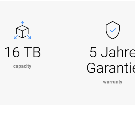
16 TB
5 Jahr
Garanti
capacity
warranty