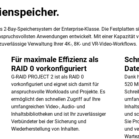
ienspeicher.
2-Bay-Speichersystem der Enterprise-Klasse. Die Festplatten sin
nspruchsvollsten Anwendungen entwickelt. Mit einer Kapazität 
zuverlässige Verwaltung Ihrer 4K-, 8K- und VR-Video-Workflows.
Für maximale Effizienz als
Schn
RAID 0 vorkonfiguriert
Dat
G-RAID PROJECT 2 ist als RAID 0
Dank h
vorkonfiguriert und eignet sich damit für
520 M
anspruchsvolle Workloads und Projekte. Es
Schrei
ermöglicht den schnellen Zugriff auf Ihre
umfang
umfangreichen Video-, Audio- und
Inhalt
Inhaltsbibliotheken und ist Ihr zuverlässiger
und sc
Verbündeter bei der Sicherung und
Sie Pr
Wiederherstellung von Inhalten.
und ve
Wartez