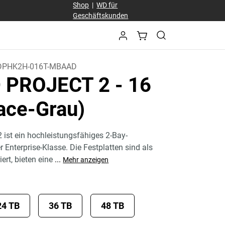
Shop
|
WD für
Geschäftskunden
DPHK2H-016T-MBAAD
D PROJECT 2
- 16
ace-Grau)
ist ein hochleistungsfähiges 2-Bay-
 Enterprise-Klasse. Die Festplatten sind als
ert, bieten eine
...
Mehr anzeigen
24 TB
36 TB
48 TB