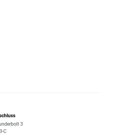
schluss
nderbolt 3
B-C