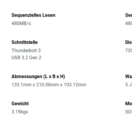
Sequenzielles Lesen
Seq
480MB/s
48
Schnittstelle
Di
Thunderbolt 3
72
USB 3.2 Gen 2
Abmessungen (L x B x H)
Wa
133.1mm x 210.06mm x 103.12mm
5 J
Gewicht
Mo
3.19kgs
SD