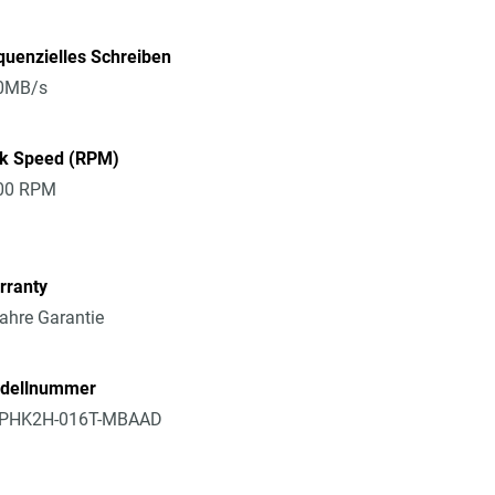
uenzielles Schreiben
0MB/s
sk Speed (RPM)
00 RPM
rranty
ahre Garantie
dellnummer
PHK2H-016T-MBAAD