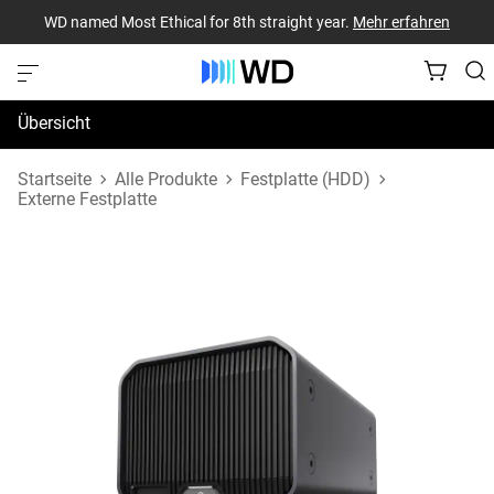
WD named Most Ethical for 8th straight year.
Mehr erfahren
Übersicht
Technische Daten
Startseite
Alle Produkte
Festplatte (HDD)
Externe Festplatte
Support und Ressourcen