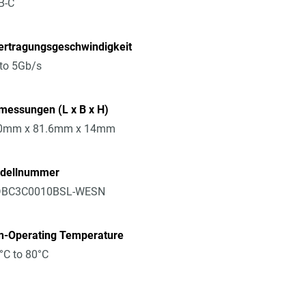
B-C
ertragungsgeschwindigkeit
to 5Gb/s
messungen (L x B x H)
0mm x 81.6mm x 14mm
dellnummer
BC3C0010BSL-WESN
n-Operating Temperature
°C to 80°C