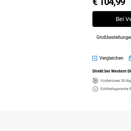
P
€ 104,99
Bei V
Großbestellunge
Vergleichen
Direkt bei Western D
Kostenloses 30-tä
Echtheitsgarantie 