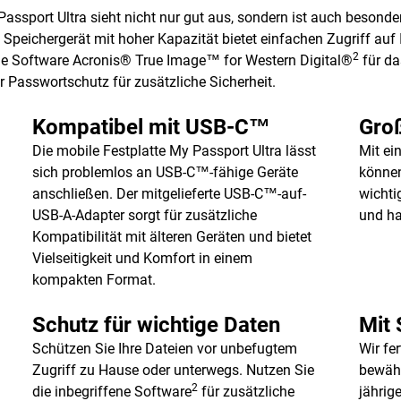
ssport Ultra sieht nicht nur gut aus, sondern ist auch besonders
 Speichergerät mit hoher Kapazität bietet einfachen Zugriff auf
2
ene Software Acronis® True Image™ for Western Digital®
für da
 Passwortschutz für zusätzliche Sicherheit.
Kompatibel mit USB-C™
Groß
Die mobile Festplatte My Passport Ultra lässt
Mit ei
sich problemlos an USB-C™-fähige Geräte
können
anschließen. Der mitgelieferte USB-C™-auf-
wichti
USB-A-Adapter sorgt für zusätzliche
und ha
Kompatibilität mit älteren Geräten und bietet
Vielseitigkeit und Komfort in einem
kompakten Format.
Schutz für wichtige Daten
Mit 
Schützen Sie Ihre Dateien vor unbefugtem
Wir fe
Zugriff zu Hause oder unterwegs. Nutzen Sie
bewähr
2
die inbegriffene Software
für zusätzliche
jährig