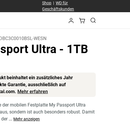
Shop
|
WD für
Geschäftskunden
DBC3C0010BSL-WESN
sport Ultra
- 1TB
)
kt beinhaltet ein zusätzliches Jahr
te Garantie, ausschließlich auf
tal.com.
Mehr erfahren
 der mobilen Festplatte My Passport Ultra
t aus, sondern ist auch besonders robust. Damit
e der
...
Mehr anzeigen