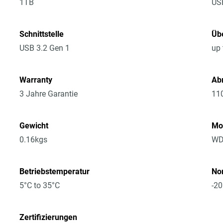
1TB
US
Schnittstelle
Üb
USB 3.2 Gen 1
up 
Warranty
Ab
3 Jahre Garantie
11
Gewicht
Mo
0.16kgs
WD
Betriebstemperatur
No
5°C to 35°C
-20
Zertifizierungen