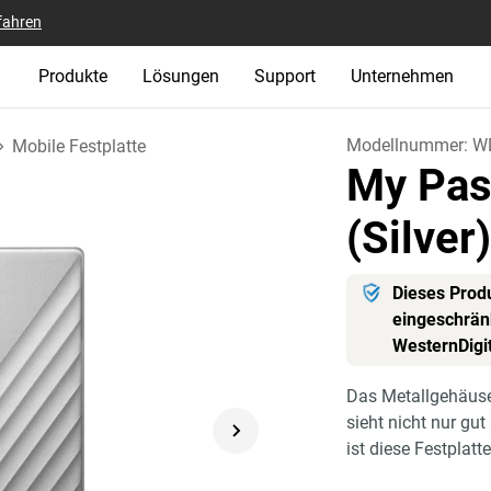
fahren
Produkte
Lösungen
Support
Unternehmen
Modellnummer:
W
Mobile Festplatte
My Pas
(Silver
Dieses Produ
eingeschränk
WesternDigi
Das Metallgehäuse
sieht nicht nur gu
ist diese Festplatt