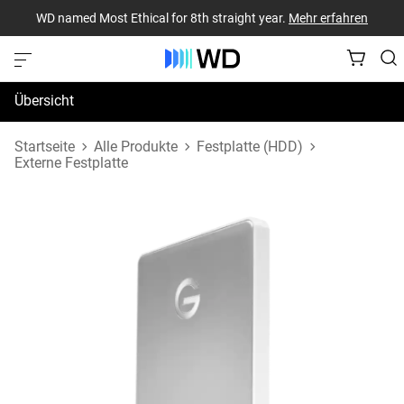
WD named Most Ethical for 8th straight year.
Mehr erfahren
Übersicht
Technische Daten
Startseite
Alle Produkte
Festplatte (HDD)
Externe Festplatte
Support und Ressourcen