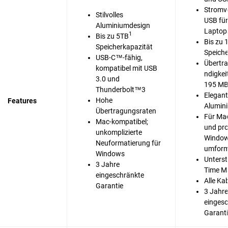
Stromv
Stilvolles
USB für
Aluminiumdesign
Laptop
1
Bis zu 5TB
Bis zu 
Speicherkapazität
Speiche
USB-C™-fähig,
Übertr
kompatibel mit USB
ndigkeit
3.0 und
195 MB
Thunderbolt™3
Elegan
Hohe
Features
Alumin
Übertragungsraten
Für Mac
Mac-kompatibel;
und pro
unkomplizierte
Windo
Neuformatierung für
umform
Windows
Unterst
3 Jahre
Time M
eingeschränkte
Alle Ka
Garantie
3 Jahre
einges
Garant