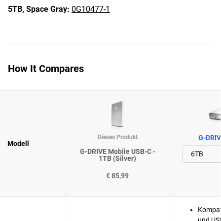
5TB,
Space Gray:
0G10477-1
How It Compares
Dieses Produkt
G-DRIV
Modell
G-DRIVE Mobile USB-C -
1TB (Silver)
€ 85,99
Kompat
und US