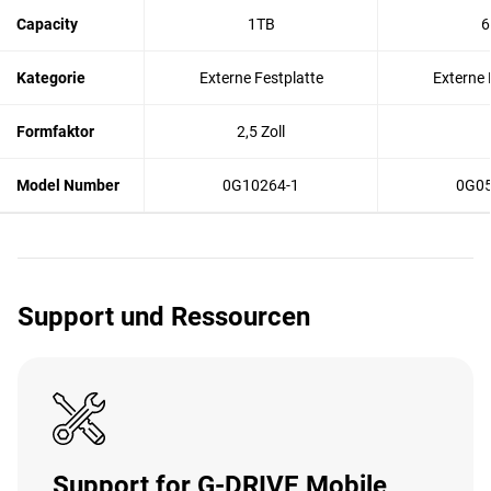
Capacity
1TB
6
Kategorie
Externe Festplatte
Externe 
Formfaktor
2,5 Zoll
Model Number
0G10264-1
0G05
Support und Ressourcen
Support for G-DRIVE Mobile