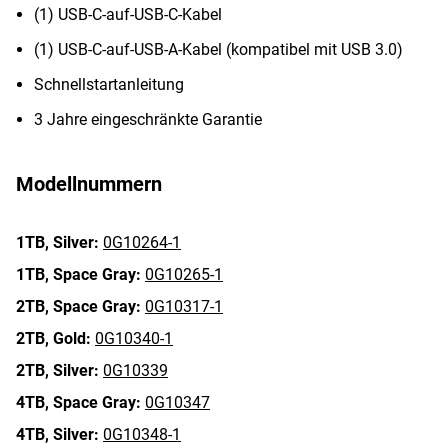
(1) USB-C-auf-USB-C-Kabel
(1) USB-C-auf-USB-A-Kabel (kompatibel mit USB 3.0)
Schnellstartanleitung
3 Jahre eingeschränkte Garantie
Modellnummern
1TB,
Silver:
0G10264-1
1TB,
Space Gray:
0G10265-1
2TB,
Space Gray:
0G10317-1
2TB,
Gold:
0G10340-1
2TB,
Silver:
0G10339
4TB,
Space Gray:
0G10347
4TB,
Silver:
0G10348-1