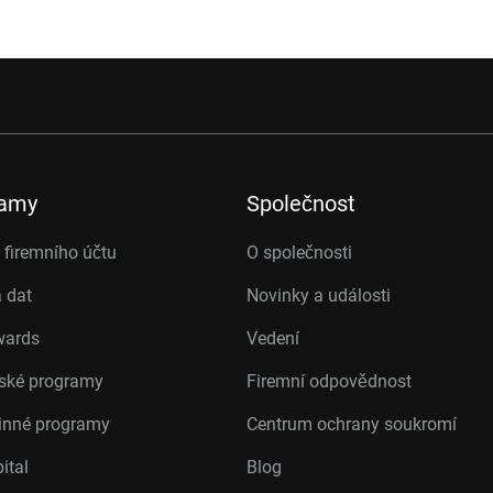
ramy
Společnost
firemního účtu
O společnosti
 dat
Novinky a události
wards
Vedení
rské programy
Firemní odpovědnost
inné programy
Centrum ochrany soukromí
ital
Blog