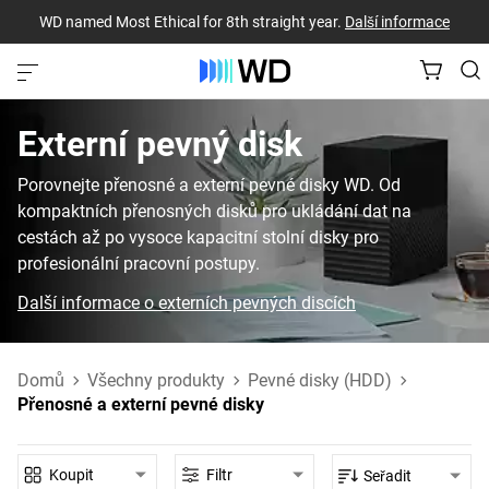
WD named Most Ethical for 8th straight year.
Další informace
Externí pevný disk‎
Porovnejte přenosné a externí pevné disky WD. Od
kompaktních přenosných disků pro ukládání dat na
cestách až po vysoce kapacitní stolní disky pro
profesionální pracovní postupy.
Další informace o externích pevných discích
Domů
Všechny produkty
Pevné disky (HDD)
Přenosné a externí pevné disky
Koupit
Filtr
Seřadit