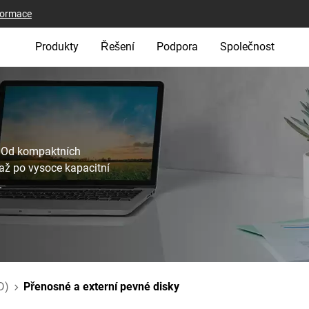
nformace
Produkty
Řešení
Podpora
Společnost
. Od kompaktních
až po vysoce kapacitní
.
D)
Přenosné a externí pevné disky