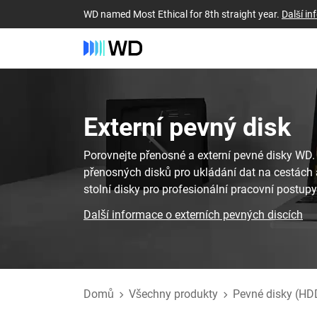
WD named Most Ethical for 8th straight year.
Další i
Externí pevný disk‎
Porovnejte přenosné a externí pevné disky WD
přenosných disků pro ukládání dat na cestách 
stolní disky pro profesionální pracovní postupy
Další informace o externích pevných discích
Domů
Všechny produkty
Pevné disky (HD