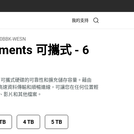
我的支持
0BBK-WESN
ements 可攜式
- 6
ents 可攜式硬碟的可靠性和擴充儲存容量。藉由
體驗高速資料傳輸和順暢連線，可讓您在任何位置輕
、影片和其他檔案。
 TB
4 TB
5 TB