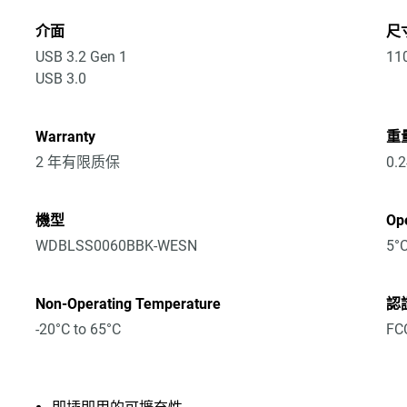
介面
尺寸
USB 3.2 Gen 1
11
USB 3.0
Warranty
重
2 年有限质保
0.
機型
Op
WDBLSS0060BBK-WESN
5°C
Non-Operating Temperature
認
-20°C to 65°C
FCC