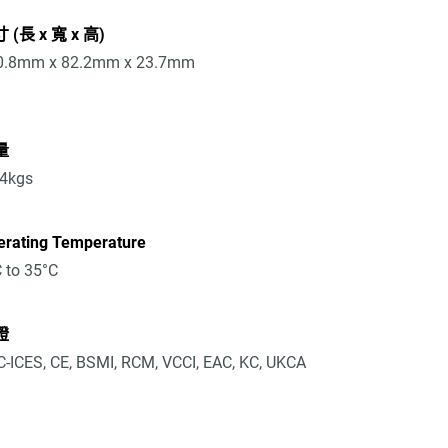
 (長 x 寬 x 高)
0.8mm x 82.2mm x 23.7mm
量
24kgs
erating Temperature
 to 35°C
證
-ICES, CE, BSMI, RCM, VCCI, EAC, KC, UKCA