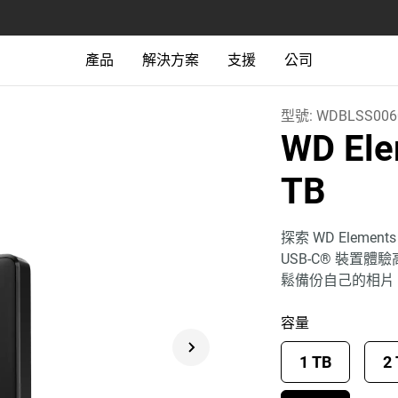
產品
解決方案
支援
公司
型號:
WDBLSS006
WD El
TB
探索 WD Elem
USB-C® 裝置
鬆備份自己的相片
容量
1 TB
2