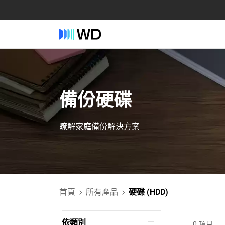
備份硬碟
瞭解家庭備份解決方案
首頁
所有產品
硬碟 (HDD)
依類別
0
項目