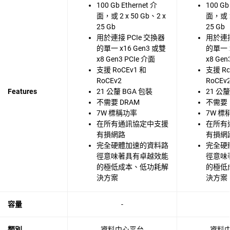
100 Gb Ethernet 介
100 Gb
面，或 2 x 50 Gb、2 x
面，或 2
25 Gb
25 Gb
用於連接 PCIe 交換器
用於連接
的單一 x16 Gen3 或雙
的單一 x
x8 Gen3 PCIe 介面
x8 Gen
支援 RoCEv1 和
支援 Ro
RoCEv2
RoCEv
Features
21 公釐 BGA 包裝
21 公釐
不需要 DRAM
不需要 
7W 標稱功率
7W 標
在所有通訊協定中支援
在所有
有損網路
有損網
完全硬體加速的資料路
完全硬
徑意味著具有卓越效能
徑意味
的極低成本、低功耗解
的極低
決方案
決方案
容量
-
類別
資料中心平台
資料