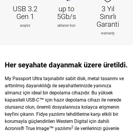
USB 3.2
up to
3 Yıl
Gen 1
5Gb/s
Sınırlı
Garanti
arayüz
aktarım hızı
warranty
Her seyahate dayanmak üzere üretildi.
My Passport Ultra taşınabilir sabit disk, metal tasarımı ve
arttırılmış dayanıklılığı ile seyahatlerinizde yanınıza
almanız için ideal bir depolama cihazıdır. Bu yüksek
kapasiteli USB-C™ için hazır depolama cihazı ile nerede
olursanız olun, önemli dosyalarınıza kolayca erişmenin
keyfini çıkarın. Fidye yazılımı tehditlerine karşı etkili bir
korumayla güçlendirilen Western Digital için dahili
2
Acronis® True Image™ yazılımı
ile verilerinizi güvenle