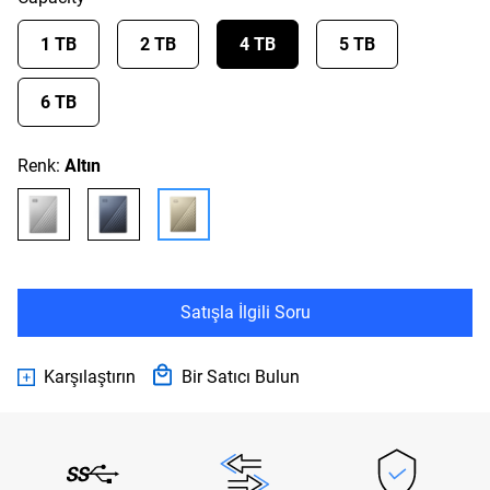
1 TB
2 TB
4 TB
5 TB
6 TB
Renk:
Altın
Satışla İlgili Soru
Karşılaştırın
Bir Satıcı Bulun