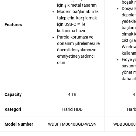
boşaltı
için şık metal tasarım
Dosyala
Modern bağlanabilirlik
depola
taleplerini karşılamak
yedekl
için USB-C™ ile
Features
başlam
kullanıma hazır
olmak i
Parola koruması ve
çıktığı
donanım şifrelemesi ile
Window
önemli dosyalarınızın
kullanı
emniyetine yardımcı
Fidye y
olun
savunma
yönetimi
daha akı
Capacity
4 TB
4
Kategori
Harici HDD
Hari
Model Number
WDBFTM0040BGD-WESN
WDBBGB00