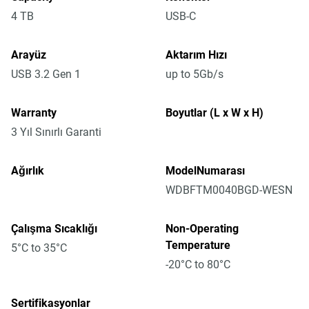
4 TB
USB-C
Arayüz
Aktarım Hızı
USB 3.2 Gen 1
up to 5Gb/s
Warranty
Boyutlar (L x W x H)
3 Yıl Sınırlı Garanti
Ağırlık
ModelNumarası
WDBFTM0040BGD-WESN
Çalışma Sıcaklığı
Non-Operating
Temperature
5°C to 35°C
-20°C to 80°C
Sertifikasyonlar