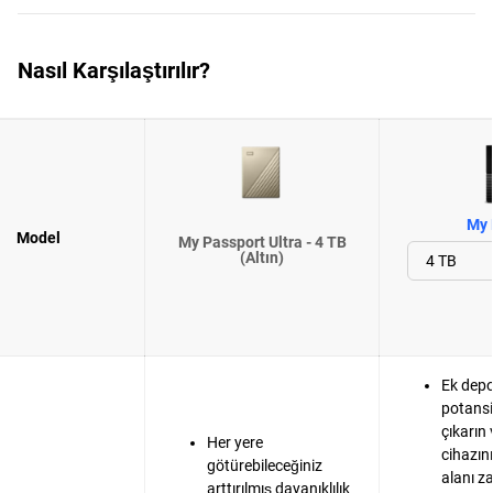
Nasıl Karşılaştırılır?
My 
Model
My Passport Ultra - 4 TB
(Altın)
Ek dep
potansi
çıkarın 
Her yere
cihazın
götürebileceğiniz
alanı z
arttırılmış dayanıklılık