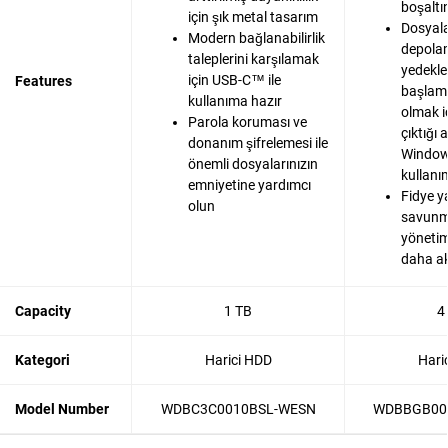
boşaltı
için şık metal tasarım
Dosyala
Modern bağlanabilirlik
depola
taleplerini karşılamak
yedekl
için USB-C™ ile
Features
başlam
kullanıma hazır
olmak i
Parola koruması ve
çıktığı
donanım şifrelemesi ile
Window
önemli dosyalarınızın
kullanı
emniyetine yardımcı
Fidye y
olun
savunma
yönetimi
daha akı
Capacity
1 TB
4
Kategori
Harici HDD
Hari
Model Number
WDBC3C0010BSL-WESN
WDBBGB00