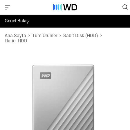
Genel Bakış
Özellikler
Ana Sayfa
Tüm Ürünler
Sabit Disk (HDD)
Harici HDD
Destek ve Kaynaklar