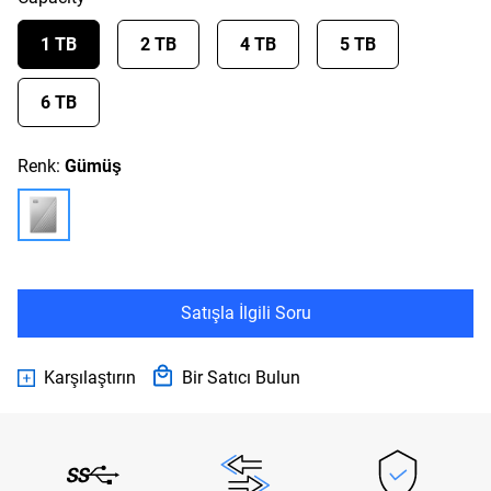
1 TB
2 TB
4 TB
5 TB
6 TB
Renk:
Gümüş
Satışla İlgili Soru
Karşılaştırın
Bir Satıcı Bulun