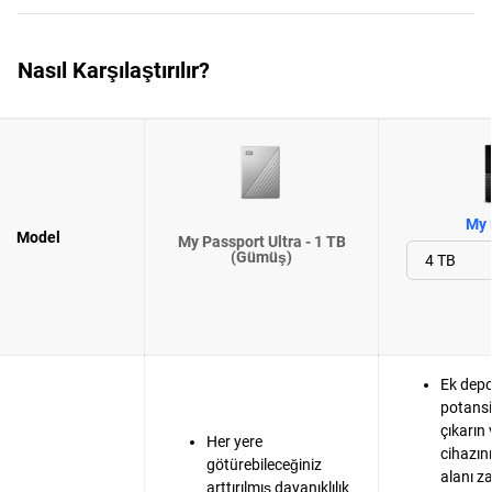
Nasıl Karşılaştırılır?
My 
Model
My Passport Ultra - 1 TB
(Gümüş)
Ek dep
potansi
çıkarın 
Her yere
cihazın
götürebileceğiniz
alanı z
arttırılmış dayanıklılık