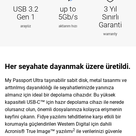
USB 3.2
up to
3 Yıl
Gen 1
5Gb/s
Sınırlı
Garanti
arayüz
aktarım hızı
warranty
Her seyahate dayanmak üzere üretildi.
My Passport Ultra taşınabilir sabit disk, metal tasarımı ve
arttırılmış dayanıklılığı ile seyahatlerinizde yanınıza
almanız için ideal bir depolama cihazıdır. Bu yüksek
kapasiteli USB-C™ için hazır depolama cihazı ile nerede
olursanız olun, önemli dosyalarınıza kolayca erişmenin
keyfini çıkarın. Fidye yazılımı tehditlerine karşı etkili bir
korumayla güçlendirilen Western Digital için dahili
2
Acronis® True Image™ yazılımı
ile verilerinizi güvenle