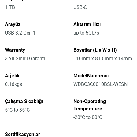
1 TB
USB-C
Arayüz
Aktarım Hızı
USB 3.2 Gen 1
up to 5Gb/s
Warranty
Boyutlar (L x W x H)
3 Yıl Sınırlı Garanti
110mm x 81.6mm x 14mm
Ağırlık
ModelNumarası
0.16kgs
WDBC3C0010BSL-WESN
Çalışma Sıcaklığı
Non-Operating
Temperature
5°C to 35°C
-20°C to 80°C
Sertifikasyonlar