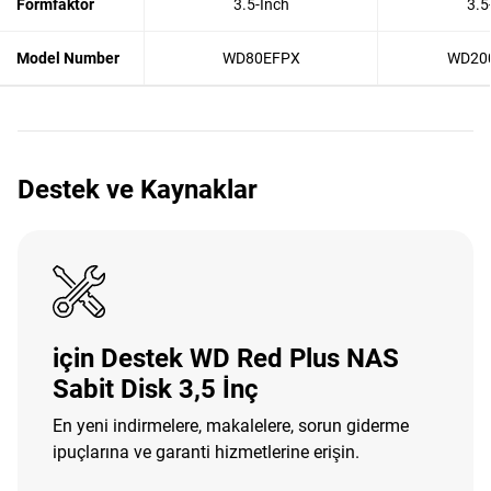
Formfaktor
3.5-Inch
3.5
Model Number
WD80EFPX
WD20
Destek ve Kaynaklar
için Destek WD Red Plus NAS
Sabit Disk 3,5 İnç
En yeni indirmelere, makalelere, sorun giderme
ipuçlarına ve garanti hizmetlerine erişin.