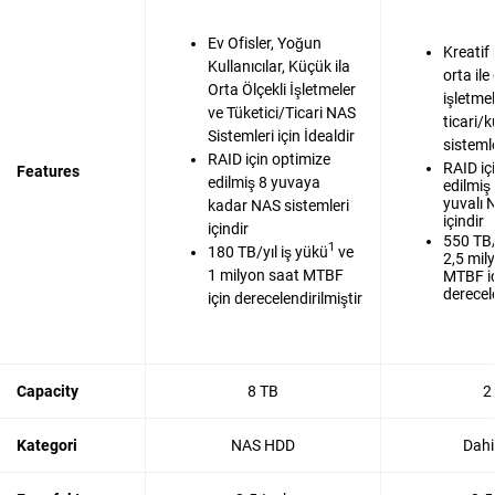
Ev Ofisler, Yoğun
Kreatif 
Kullanıcılar, Küçük ila
orta ile
Orta Ölçekli İşletmeler
işletmel
ve Tüketici/Ticari NAS
ticari/
Sistemleri için İdealdir
sistemle
RAID için optimize
RAID iç
Features
edilmiş 8 yuvaya
edilmiş 
yuvalı 
kadar NAS sistemleri
içindir
içindir
550 TB/
1
180 TB/yıl iş yükü
ve
2,5 mil
1 milyon saat MTBF
MTBF i
derecele
için derecelendirilmiştir
Capacity
8 TB
2
Kategori
NAS HDD
Dahi