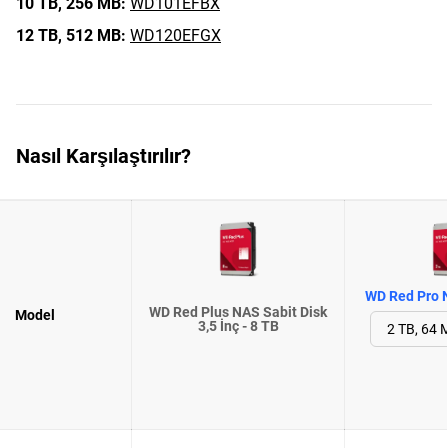
10 TB,
256 MB:
WD101EFBX
12 TB,
512 MB:
WD120EFGX
Nasıl Karşılaştırılır?
WD Red Pro N
WD Red Plus NAS Sabit Disk
Model
3,5 İnç - 8 TB