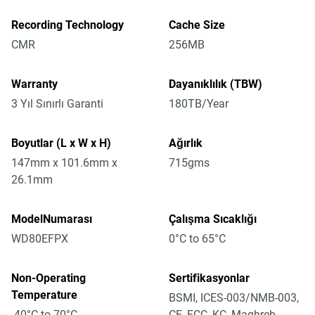
Recording Technology
Cache Size
CMR
256MB
Warranty
Dayanıklılık (TBW)
3 Yıl Sınırlı Garanti
180TB/Year
Boyutlar (L x W x H)
Ağırlık
147mm x 101.6mm x
715gms
26.1mm
ModelNumarası
Çalışma Sıcaklığı
WD80EFPX
0°C to 65°C
Non-Operating
Sertifikasyonlar
Temperature
BSMI, ICES-003/NMB-003,
-40°C to 70°C
CE, FCC, KC, Maghreb,