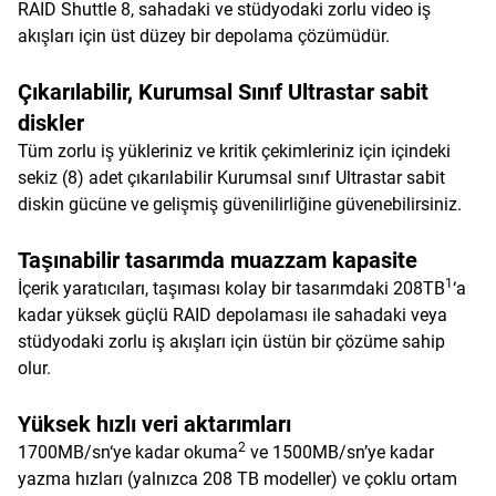
RAID Shuttle 8, sahadaki ve stüdyodaki zorlu video iş
akışları için üst düzey bir depolama çözümüdür.
Çıkarılabilir, Kurumsal Sınıf Ultrastar sabit
diskler
Tüm zorlu iş yükleriniz ve kritik çekimleriniz için içindeki
sekiz (8) adet çıkarılabilir Kurumsal sınıf Ultrastar sabit
diskin gücüne ve gelişmiş güvenilirliğine güvenebilirsiniz.
Taşınabilir tasarımda muazzam kapasite
1
İçerik yaratıcıları, taşıması kolay bir tasarımdaki 208TB
‘a
kadar yüksek güçlü RAID depolaması ile sahadaki veya
stüdyodaki zorlu iş akışları için üstün bir çözüme sahip
olur.
Yüksek hızlı veri aktarımları
2
1700MB/sn‘ye kadar okuma
ve 1500MB/sn’ye kadar
yazma hızları (yalnızca 208 TB modeller) ve çoklu ortam