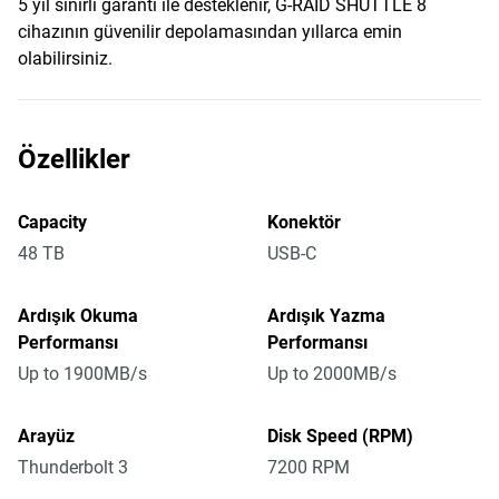
5 yıl sınırlı garanti ile desteklenir, G-RAID SHUTTLE 8
cihazının güvenilir depolamasından yıllarca emin
olabilirsiniz.
Özellikler
Capacity
Konektör
48 TB
USB-C
Ardışık Okuma
Ardışık Yazma
Performansı
Performansı
Up to 1900MB/s
Up to 2000MB/s
Arayüz
Disk Speed (RPM)
Thunderbolt 3
7200 RPM