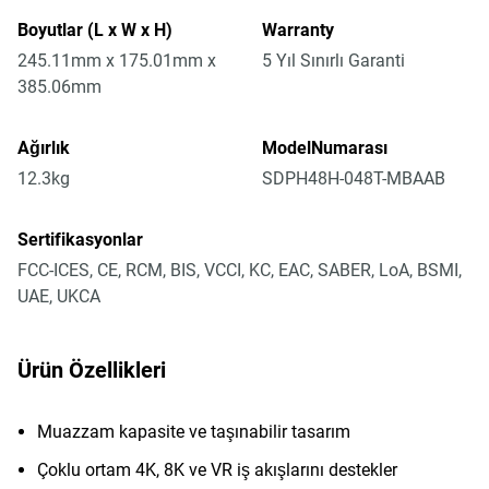
Boyutlar (L x W x H)
Warranty
245.11mm x 175.01mm x
5 Yıl Sınırlı Garanti
385.06mm
Ağırlık
ModelNumarası
12.3kg
SDPH48H-048T-MBAAB
Sertifikasyonlar
FCC-ICES, CE, RCM, BIS, VCCI, KC, EAC, SABER, LoA, BSMI,
UAE, UKCA
Ürün Özellikleri
Muazzam kapasite ve taşınabilir tasarım
Çoklu ortam 4K, 8K ve VR iş akışlarını destekler