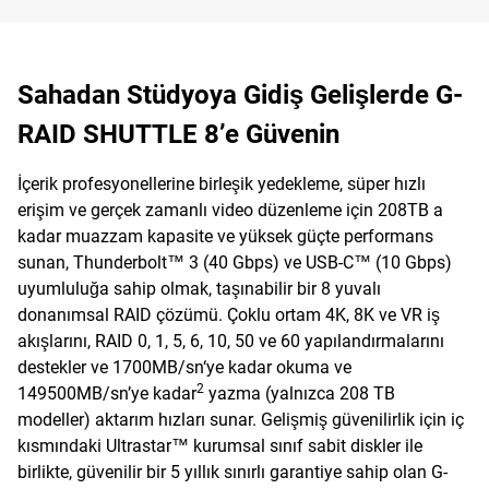
Sahadan Stüdyoya Gidiş Gelişlerde G-
RAID SHUTTLE 8’e Güvenin
İçerik profesyonellerine birleşik yedekleme, süper hızlı
erişim ve gerçek zamanlı video düzenleme için 208TB a
kadar muazzam kapasite ve yüksek güçte performans
sunan, Thunderbolt™ 3 (40 Gbps) ve USB-C™ (10 Gbps)
uyumluluğa sahip olmak, taşınabilir bir 8 yuvalı
donanımsal RAID çözümü. Çoklu ortam 4K, 8K ve VR iş
akışlarını, RAID 0, 1, 5, 6, 10, 50 ve 60 yapılandırmalarını
destekler ve 1700MB/sn‘ye kadar okuma ve
2
149500MB/sn’ye kadar
yazma (yalnızca 208 TB
modeller) aktarım hızları sunar. Gelişmiş güvenilirlik için iç
kısmındaki Ultrastar™ kurumsal sınıf sabit diskler ile
birlikte, güvenilir bir 5 yıllık sınırlı garantiye sahip olan G-