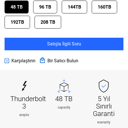
48 TB
96 TB
144TB
160TB
192TB
208 TB
Satışla İlgili Soru
Karşılaştırın
Bir Satıcı Bulun
Thunderbolt
48 TB
5 Yıl
3
Sınırlı
capacity
Garanti
arayüz
warranty