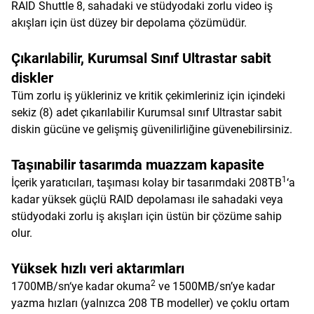
RAID Shuttle 8, sahadaki ve stüdyodaki zorlu video iş
akışları için üst düzey bir depolama çözümüdür.
Çıkarılabilir, Kurumsal Sınıf Ultrastar sabit
diskler
Tüm zorlu iş yükleriniz ve kritik çekimleriniz için içindeki
sekiz (8) adet çıkarılabilir Kurumsal sınıf Ultrastar sabit
diskin gücüne ve gelişmiş güvenilirliğine güvenebilirsiniz.
Taşınabilir tasarımda muazzam kapasite
1
İçerik yaratıcıları, taşıması kolay bir tasarımdaki 208TB
‘a
kadar yüksek güçlü RAID depolaması ile sahadaki veya
stüdyodaki zorlu iş akışları için üstün bir çözüme sahip
olur.
Yüksek hızlı veri aktarımları
2
1700MB/sn‘ye kadar okuma
ve 1500MB/sn’ye kadar
yazma hızları (yalnızca 208 TB modeller) ve çoklu ortam