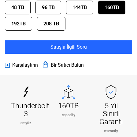
48 TB
96 TB
144TB
160TB
192TB
208 TB
Satışla İlgili Soru
Karşılaştırın
Bir Satıcı Bulun
Thunderbolt
160TB
5 Yıl
3
Sınırlı
capacity
Garanti
arayüz
warranty