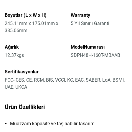
Boyutlar (L x W x H)
Warranty
245.11mm x 175.01mm x
5 Yıl Sınırlı Garanti
385.06mm
Ağırlık
ModelNumarası
12.37kgs
SDPH48H-160T-MBAAB
Sertifikasyonlar
FCC-ICES, CE, RCM, BIS, VCCI, KC, EAC, SABER, LoA, BSMI,
UAE, UKCA
Ürün Özellikleri
Muazzam kapasite ve taşınabilir tasarım