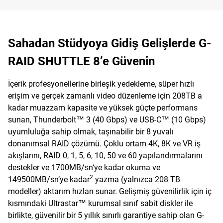
Sahadan Stüdyoya Gidiş Gelişlerde G-
RAID SHUTTLE 8’e Güvenin
İçerik profesyonellerine birleşik yedekleme, süper hızlı
erişim ve gerçek zamanlı video düzenleme için 208TB a
kadar muazzam kapasite ve yüksek güçte performans
sunan, Thunderbolt™ 3 (40 Gbps) ve USB-C™ (10 Gbps)
uyumluluğa sahip olmak, taşınabilir bir 8 yuvalı
donanımsal RAID çözümü. Çoklu ortam 4K, 8K ve VR iş
akışlarını, RAID 0, 1, 5, 6, 10, 50 ve 60 yapılandırmalarını
destekler ve 1700MB/sn‘ye kadar okuma ve
2
149500MB/sn’ye kadar
yazma (yalnızca 208 TB
modeller) aktarım hızları sunar. Gelişmiş güvenilirlik için iç
kısmındaki Ultrastar™ kurumsal sınıf sabit diskler ile
birlikte, güvenilir bir 5 yıllık sınırlı garantiye sahip olan G-