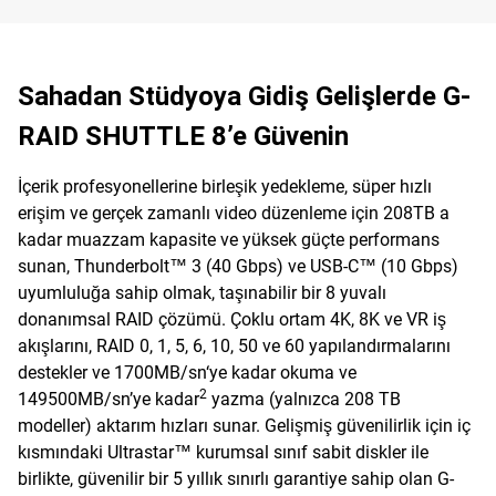
Sahadan Stüdyoya Gidiş Gelişlerde G-
RAID SHUTTLE 8’e Güvenin
İçerik profesyonellerine birleşik yedekleme, süper hızlı
erişim ve gerçek zamanlı video düzenleme için 208TB a
kadar muazzam kapasite ve yüksek güçte performans
sunan, Thunderbolt™ 3 (40 Gbps) ve USB-C™ (10 Gbps)
uyumluluğa sahip olmak, taşınabilir bir 8 yuvalı
donanımsal RAID çözümü. Çoklu ortam 4K, 8K ve VR iş
akışlarını, RAID 0, 1, 5, 6, 10, 50 ve 60 yapılandırmalarını
destekler ve 1700MB/sn‘ye kadar okuma ve
2
149500MB/sn’ye kadar
yazma (yalnızca 208 TB
modeller) aktarım hızları sunar. Gelişmiş güvenilirlik için iç
kısmındaki Ultrastar™ kurumsal sınıf sabit diskler ile
birlikte, güvenilir bir 5 yıllık sınırlı garantiye sahip olan G-