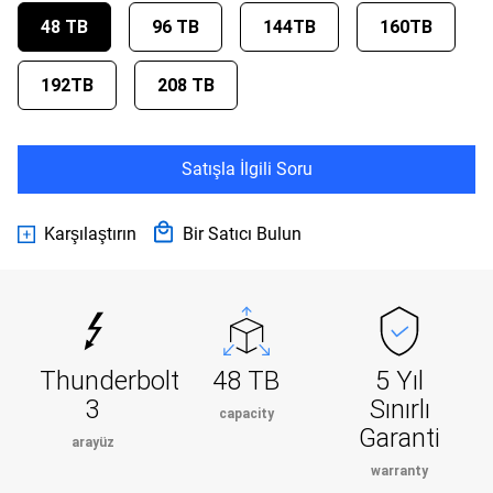
48 TB
96 TB
144TB
160TB
192TB
208 TB
Satışla İlgili Soru
Karşılaştırın
Bir Satıcı Bulun
Thunderbolt
48 TB
5 Yıl
3
Sınırlı
capacity
Garanti
arayüz
warranty