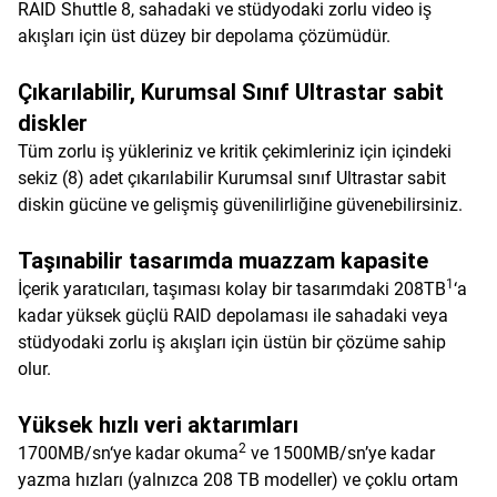
RAID Shuttle 8, sahadaki ve stüdyodaki zorlu video iş
akışları için üst düzey bir depolama çözümüdür.
Çıkarılabilir, Kurumsal Sınıf Ultrastar sabit
diskler
Tüm zorlu iş yükleriniz ve kritik çekimleriniz için içindeki
sekiz (8) adet çıkarılabilir Kurumsal sınıf Ultrastar sabit
diskin gücüne ve gelişmiş güvenilirliğine güvenebilirsiniz.
Taşınabilir tasarımda muazzam kapasite
1
İçerik yaratıcıları, taşıması kolay bir tasarımdaki 208TB
‘a
kadar yüksek güçlü RAID depolaması ile sahadaki veya
stüdyodaki zorlu iş akışları için üstün bir çözüme sahip
olur.
Yüksek hızlı veri aktarımları
2
1700MB/sn‘ye kadar okuma
ve 1500MB/sn’ye kadar
yazma hızları (yalnızca 208 TB modeller) ve çoklu ortam