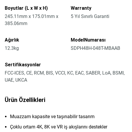
Boyutlar (L x W x H)
Warranty
245.11mm x 175.01mm x
5 Yıl Sınırlı Garanti
385.06mm
Ağırlık
ModelNumarası
12.3kg
SDPH48H-048T-MBAAB
Sertifikasyonlar
FCC-ICES, CE, RCM, BIS, VCCI, KC, EAC, SABER, LoA, BSMI,
UAE, UKCA
Ürün Özellikleri
Muazzam kapasite ve taşınabilir tasarım
Çoklu ortam 4K, 8K ve VR iş akışlarını destekler