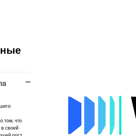
рные
ла
ашего
о том, что
 в своей
ющей рост