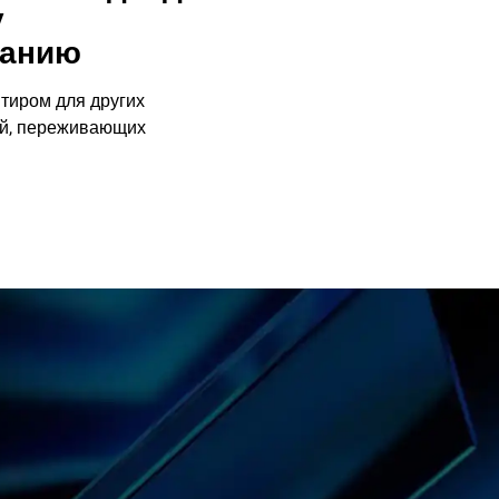
у
ванию
тиром для других
ий, переживающих