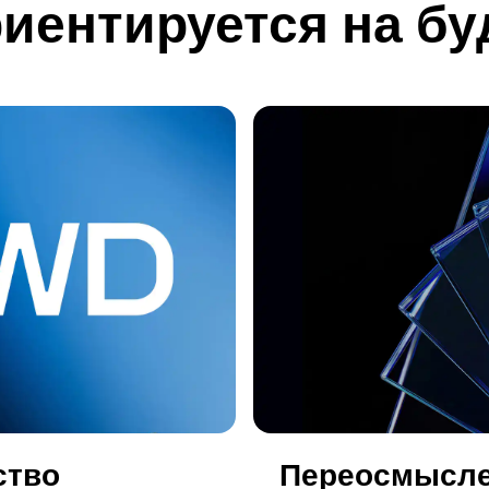
иентируется на б
ство
Переосмысле