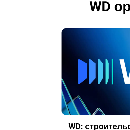
WD ор
WD: строитель