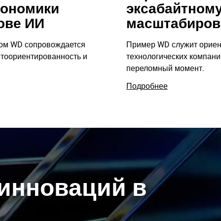
кономики
эксабайтном
ове ИИ
масштабиро
ом WD сопровождается
Пример WD служит ориен
нтоориентированность и
технологических компан
переломный момент.
Подробнее
инноваций в