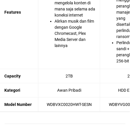
mengg
mengelola konten di
perang
mana saja selama ada
Features
manaje
koneksi internet
yang
Alirkan musik dan film
diserta
dengan Google
perlind
Chromecast, Plex
ranso
Media Server dan
Perlind
lainnya
sandi +
perang
256-bit
Capacity
2TB
2
Kategori
Awan Pribadi
HDD Ek
Model Number
WDBVXC0020HWT-SESN
WDBYVG00