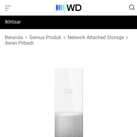
Ikhtisar
Spesifikasi
Beranda
Semua Produk
Network Attached Storage
Awan Pribadi
Dukungan & Sumber Daya