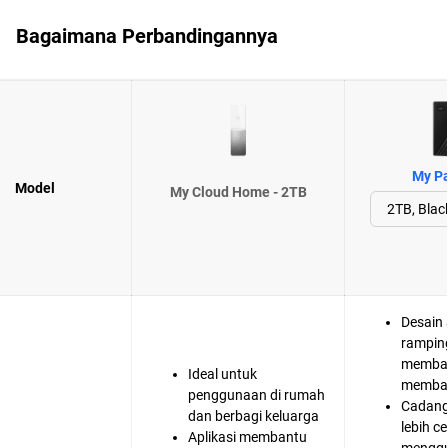
Bagaimana Perbandingannya
My Pa
Model
My Cloud Home - 2TB
Desain
rampin
memba
Ideal untuk
membaw
penggunaan di rumah
Cadang
dan berbagi keluarga
lebih c
Aplikasi membantu