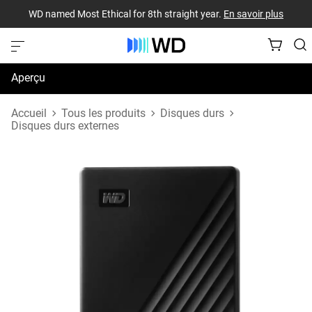
WD named Most Ethical for 8th straight year.
En savoir plus
Aperçu
Caractéristiques techniques
Accueil
Tous les produits
Disques durs
Disques durs externes
Soutien et ressources