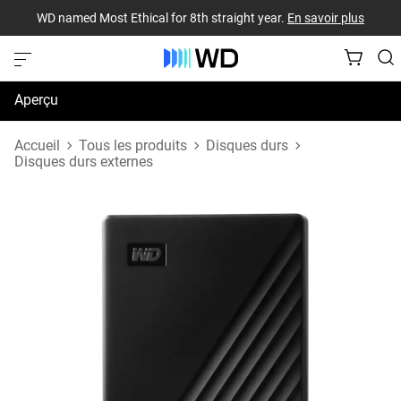
WD named Most Ethical for 8th straight year.
En savoir plus
Aperçu
Caractéristiques techniques
Accueil
Tous les produits
Disques durs
Disques durs externes
Soutien et ressources