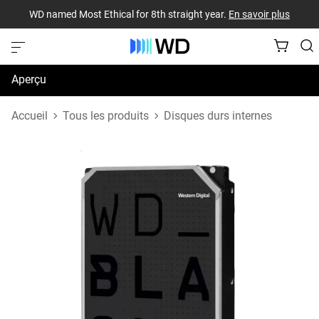
WD named Most Ethical for 8th straight year.
En savoir plus
Aperçu
Caractéristiques techniques
Accueil
Tous les produits
Disques durs internes
Soutien et ressources