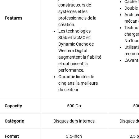
Cache 
constructeurs de
Double
systèmes et les
Archite
Features
professionnels de la
mécani
création.
Technol
Les technologies
charge
StableTracMC et
NoTou
Dynamic Cache de
Utilisat
Western Digital
recom
augmentent la fiabilité
L’Avan
et optimisent la
performance.
Garantie limitée de
cinq ans, la meilleure
du secteur
Capacity
500 Go
50
Catégorie
Disques durs internes
Disques du
Format
3.5-Inch
2,5 