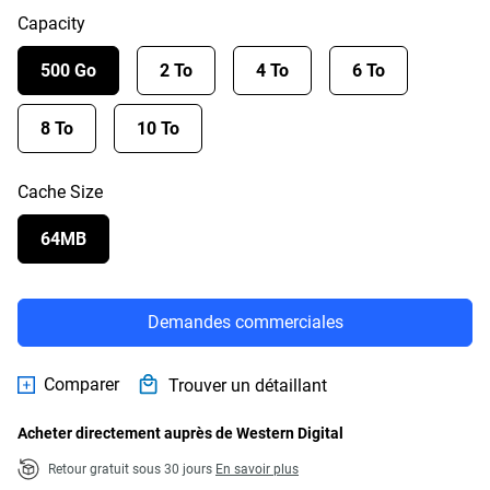
Capacity
500 Go
2 To
4 To
6 To
8 To
10 To
Cache Size
64MB
Demandes commerciales
Comparer
Trouver un détaillant
Acheter directement auprès de Western Digital
Retour gratuit sous 30 jours
En savoir plus