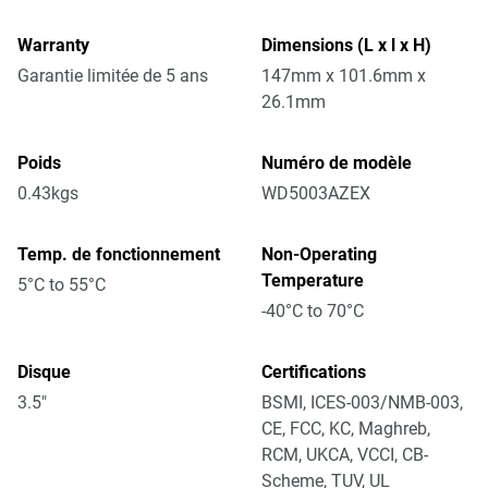
Warranty
Dimensions (L x l x H)
Garantie limitée de 5 ans
147mm x 101.6mm x
26.1mm
Poids
Numéro de modèle
0.43kgs
WD5003AZEX
Temp. de fonctionnement
Non-Operating
Temperature
5°C to 55°C
-40°C to 70°C
Disque
Certifications
3.5"
BSMI, ICES-003/NMB-003,
CE, FCC, KC, Maghreb,
RCM, UKCA, VCCI, CB-
Scheme, TUV, UL