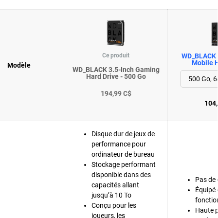
Ce produit
WD_BLACK 
Mobile H
Modèle
WD_BLACK 3.5-Inch Gaming
Hard Drive - 500 Go
194,99 C$
104,
Disque dur de jeux de
performance pour
ordinateur de bureau
Stockage performant
disponible dans des
Pas de
capacités allant
Équipé
jusqu’à 10 To
fonctio
Conçu pour les
Haute 
joueurs, les