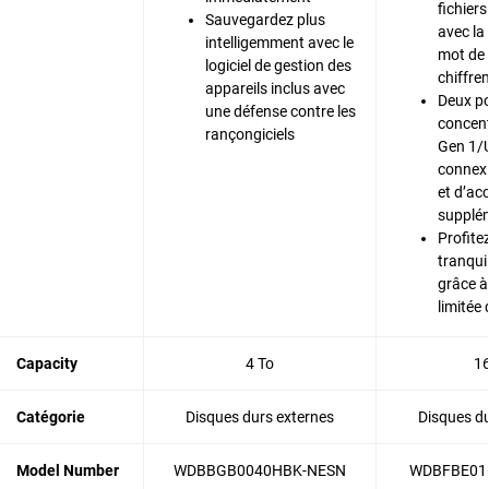
fichier
Sauvegardez plus
avec la
intelligemment avec le
mot de 
logiciel de gestion des
chiffre
appareils inclus avec
Deux po
une défense contre les
concent
rançongiciels
Gen 1/U
connexi
et d’ac
supplé
Profite
tranquil
grâce à
limitée
Capacity
4 To
16
Catégorie
Disques durs externes
Disques du
Model Number
WDBBGB0040HBK-NESN
WDBFBE01