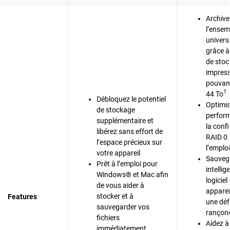
Archive
l’ensem
univers
grâce à
de sto
impres
pouvant
1
44 To
Débloquez le potentiel
Optimis
de stockage
perfor
supplémentaire et
la conf
libérez sans effort de
RAID 0 
l’espace précieux sur
l’emploi
votre appareil
Sauveg
Prêt à l’emploi pour
intelli
Windows® et Mac afin
logiciel
de vous aider à
apparei
stocker et à
Features
une déf
sauvegarder vos
rançong
fichiers
Aidez à
immédiatement