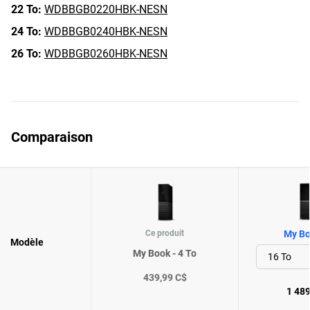
22 To:
WDBBGB0220HBK-NESN
24 To:
WDBBGB0240HBK-NESN
26 To:
WDBBGB0260HBK-NESN
Comparaison
Ce produit
My Bo
Modèle
My Book - 4 To
439,99 C$
1 489