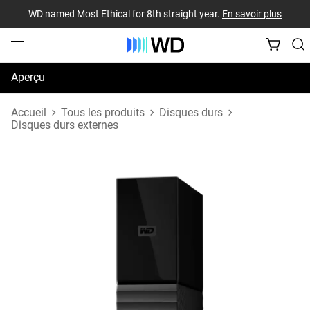
WD named Most Ethical for 8th straight year.
En savoir plus
Aperçu
Caractéristiques techniques
Accueil
Tous les produits
Disques durs
Disques durs externes
Soutien et ressources