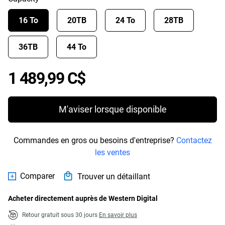
16 To
20TB
24 To
28TB
36TB
44 To
Price 1 489,99 C$
1 489,99 C$
M'aviser lorsque disponible
Commandes en gros ou besoins d'entreprise?
Contactez
les ventes
Comparer
Trouver un détaillant
Acheter directement auprès de Western Digital
Retour gratuit sous 30 jours
En savoir plus