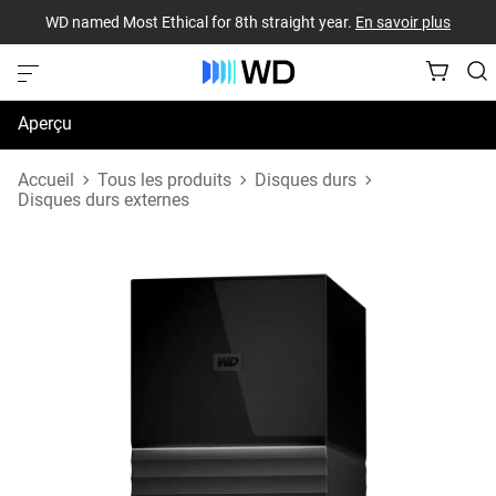
WD named Most Ethical for 8th straight year.
En savoir plus
Aperçu
Caractéristiques techniques
Accueil
Tous les produits
Disques durs
Disques durs externes
Soutien et ressources