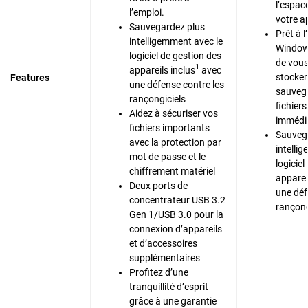
l’espac
l’emploi.
votre a
Sauvegardez plus
Prêt à 
intelligemment avec le
Window
logiciel de gestion des
de vous
1
appareils inclus
avec
stocker
Features
une défense contre les
sauveg
rançongiciels
fichiers
Aidez à sécuriser vos
immédi
fichiers importants
Sauveg
avec la protection par
intelli
mot de passe et le
logiciel
chiffrement matériel
apparei
Deux ports de
une déf
concentrateur USB 3.2
rançong
Gen 1/USB 3.0 pour la
connexion d’appareils
et d’accessoires
supplémentaires
Profitez d’une
tranquillité d’esprit
grâce à une garantie