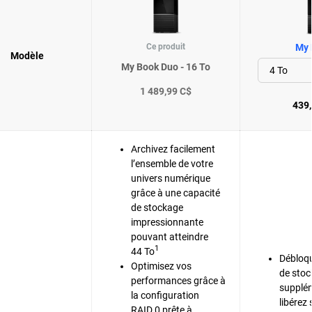
Ce produit
My 
Modèle
My Book Duo - 16 To
1 489,99 C$
439,
Archivez facilement
l’ensemble de votre
univers numérique
grâce à une capacité
de stockage
impressionnante
pouvant atteindre
1
44 To
Débloqu
Optimisez vos
de sto
performances grâce à
supplém
la configuration
libérez 
RAID 0 prête à