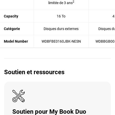
2
limitée de 3 ans
Capacity
16 To
4
Catégorie
Disques durs externes
Disques du
Model Number
WDBFBE0160JBK-NESN
WDBBGB00
Soutien et ressources
Soutien pour My Book Duo