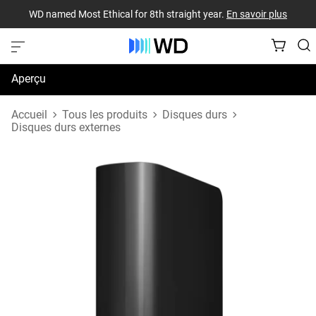
WD named Most Ethical for 8th straight year.
En savoir plus
Aperçu
Caractéristiques techniques
Accueil
Tous les produits
Disques durs
Disques durs externes
Soutien et ressources