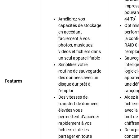
impres
pouvant
1
Améliorez vos
44 To
capacités de stockage
Optimis
en accédant
perfor
facilement à vos
la conf
photos, musiques,
RAID 0 
vidéos et fichiers dans
l’emploi
un seul appareil fiable
Sauveg
Simplifiez votre
intelli
routine de sauvegarde
logiciel
des données avec un
apparei
Features
disque dur prêt à
une déf
l’emploi
rançong
Des vitesses de
Aidez à
transfert de données
fichier
élevées vous
avec la
permettent d’accéder
mot de 
rapidement à vos
chiffre
fichiers et de les
Deux po
partager en toute
concent