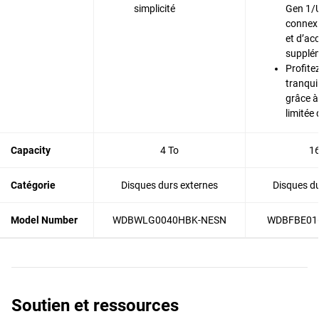
simplicité
Gen 1/U
connexi
et d’ac
supplé
Profite
tranquil
grâce à
limitée
Capacity
4 To
16
Catégorie
Disques durs externes
Disques du
Model Number
WDBWLG0040HBK-NESN
WDBFBE01
Soutien et ressources