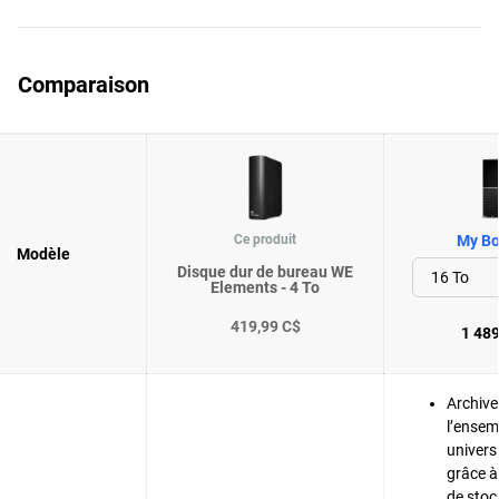
Comparaison
Ce produit
My Bo
Modèle
Disque dur de bureau WE
Elements - 4 To
419,99 C$
1 489
Archive
l’ensem
univers
grâce à
de sto