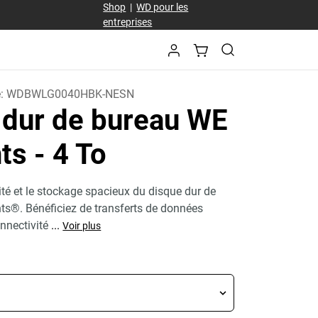
Shop
|
WD pour les
entreprises
e:
WDBWLG0040HBK-NESN
 dur de bureau WE
nts
- 4 To
ité et le stockage spacieux du disque dur de
s®. Bénéficiez de transferts de données
nnectivité
...
Voir plus