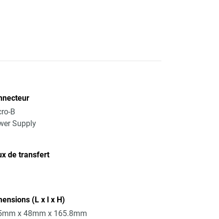
nnecteur
ro-B
wer Supply
x de transfert
ensions (L x l x H)
5mm x 48mm x 165.8mm