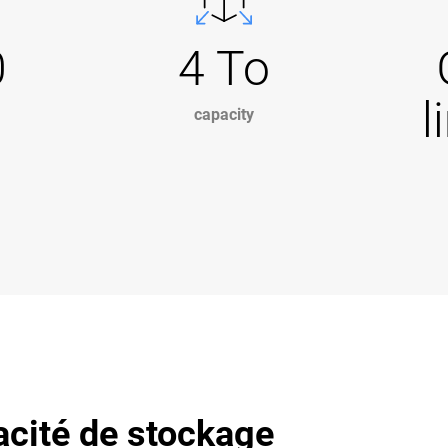
0
4 To
l
capacity
acité de stockage