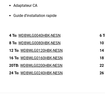
Adaptateur CA
Guide d’installation rapide
4 To:
WDBWLG0040HBK-NESN
6 T
8 To:
WDBWLG0080HBK-NESN
10 
12 To:
WDBWLG0120HBK-NESN
14 
16 To:
WDBWLG0160HBK-NESN
18 
20TB:
WDBWLG0200HBK-NESN
22 
24 To:
WDBWLG0240HBK-NESN
26 