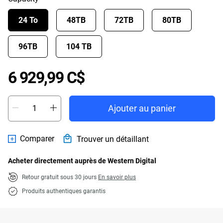
24 To
48TB
72TB
80TB
96TB
104 TB
Price 6 929,99 C$
6 929,99 C$
Ajouter au panier
Comparer
Trouver un détaillant
Acheter directement auprès de Western Digital
Retour gratuit sous 30 jours
En savoir plus
Produits authentiques garantis