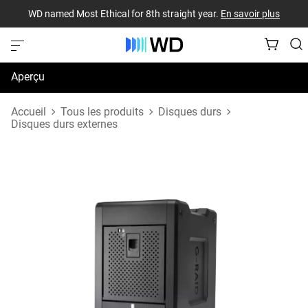
WD named Most Ethical for 8th straight year.
En savoir plus
Aperçu
Caractéristiques techniques
Accueil
Tous les produits
Disques durs
Disques durs externes
Soutien et ressources