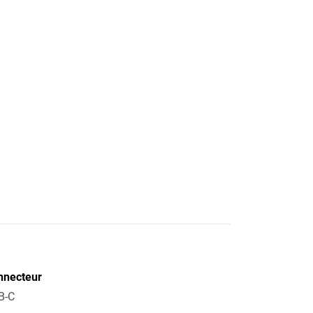
nnecteur
B-C