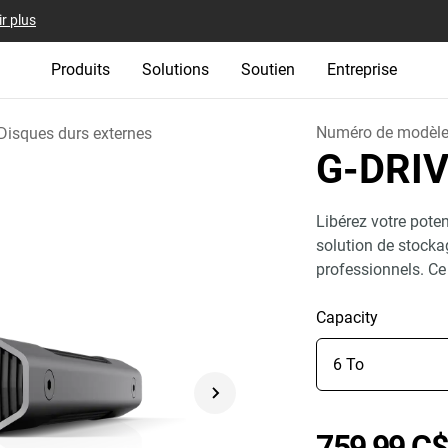
r plus
Produits
Solutions
Soutien
Entreprise
Numéro de modèl
Disques durs externes
G-DRI
Libérez votre poten
solution de stockag
professionnels. Ce
Capacity
759,99 C$