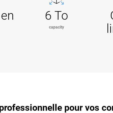
Gen
6 To
l
capacity
professionnelle pour vos co