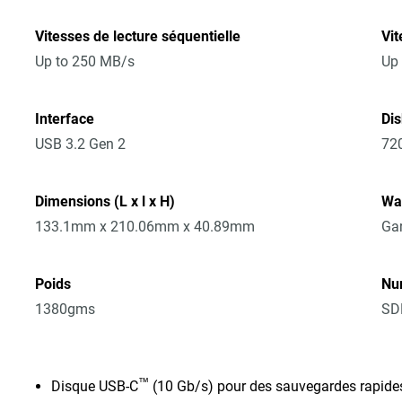
Vitesses de lecture séquentielle
Vit
Up to 250 MB/s
Up
Interface
Di
USB 3.2 Gen 2
72
Dimensions (L x l x H)
Wa
133.1mm x 210.06mm x 40.89mm
Gar
Poids
Nu
1380gms
SD
™
Disque USB-C
(10 Gb/s) pour des sauvegardes rapide