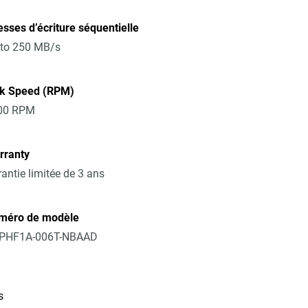
esses d’écriture séquentielle
 to 250 MB/s
sk Speed (RPM)
00 RPM
rranty
antie limitée de 3 ans
méro de modèle
PHF1A-006T-NBAAD
s