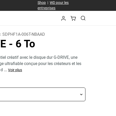
Shop
|
WD pour les
entreprises
e:
SDPHF1A-006T-NBAAD
VE
- 6 To
tiel créatif avec le disque dur G-DRIVE, une
e ultrafiable conçue pour les créateurs et les
 d
...
Voir plus
Price 759,99 C$