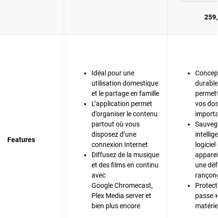
259,
Idéal pour une
Concept
utilisation domestique
durable
et le partage en famille
permett
L’application permet
vos dos
d’organiser le contenu
importa
partout où vous
Sauveg
disposez d’une
intelli
Features
connexion Internet
logiciel
Diffusez de la musique
apparei
et des films en continu
une déf
avec
rançong
Google Chromecast,
Protect
Plex Media server et
passe +
bien plus encore
matérie