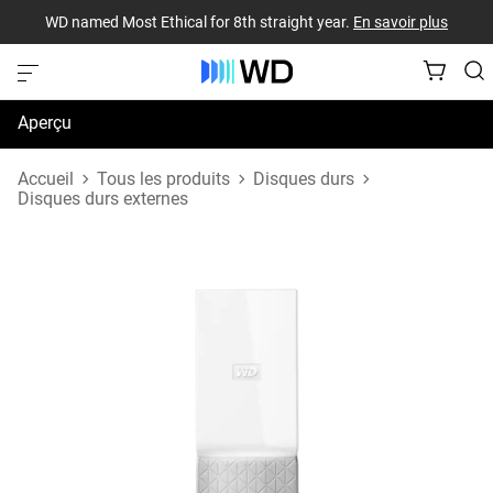
WD named Most Ethical for 8th straight year.
En savoir plus
Aperçu
Caractéristiques techniques
Accueil
Tous les produits
Disques durs
Disques durs externes
Soutien et ressources