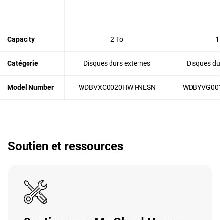
Capacity
2 To
1
Catégorie
Disques durs externes
Disques du
Model Number
WDBVXC0020HWT-NESN
WDBYVG00
Soutien et ressources