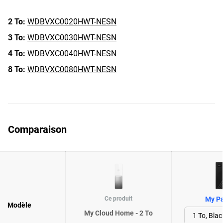
2 To:
WDBVXC0020HWT-NESN
3 To:
WDBVXC0030HWT-NESN
4 To:
WDBVXC0040HWT-NESN
8 To:
WDBVXC0080HWT-NESN
Comparaison
Ce produit
My Pa
Modèle
My Cloud Home - 2 To