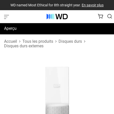
WD named Most Ethical for 8th straight year.
En savoir plus
Aperçu
Caractéristiques techniques
Accueil
Tous les produits
Disques durs
Disques durs externes
Soutien et ressources