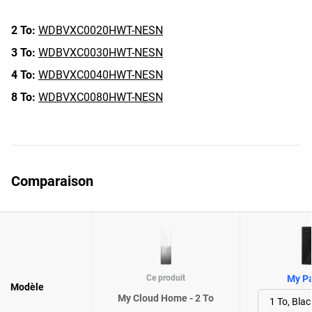
2 To:
WDBVXC0020HWT-NESN
3 To:
WDBVXC0030HWT-NESN
4 To:
WDBVXC0040HWT-NESN
8 To:
WDBVXC0080HWT-NESN
Comparaison
Ce produit
My Pa
Modèle
My Cloud Home - 2 To