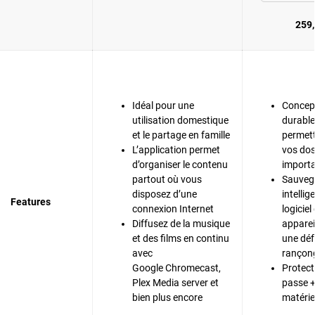
259,
Idéal pour une
Concept
utilisation domestique
durable
et le partage en famille
permett
L’application permet
vos dos
d’organiser le contenu
importa
partout où vous
Sauveg
disposez d’une
intelli
Features
connexion Internet
logiciel
Diffusez de la musique
apparei
et des films en continu
une déf
avec
rançong
Google Chromecast,
Protect
Plex Media server et
passe +
bien plus encore
matérie