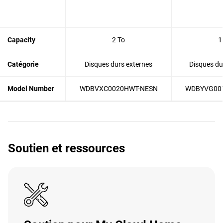
Capacity
2 To
1
Catégorie
Disques durs externes
Disques du
Model Number
WDBVXC0020HWT-NESN
WDBYVG00
Soutien et ressources