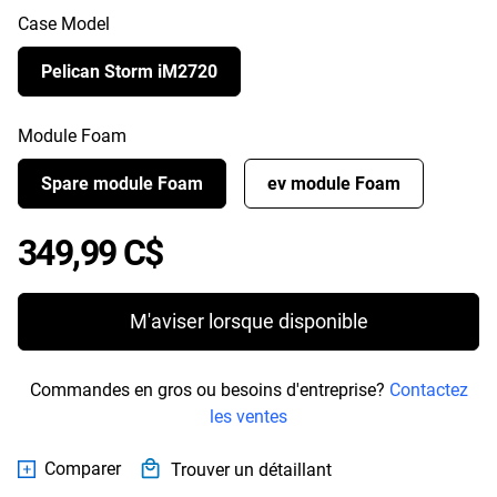
Case Model
Pelican Storm iM2720
Module Foam
Spare module Foam
ev module Foam
Price 349,99 C$
349,99 C$
M'aviser lorsque disponible
Commandes en gros ou besoins d'entreprise?
Contactez
les ventes
Comparer
Trouver un détaillant