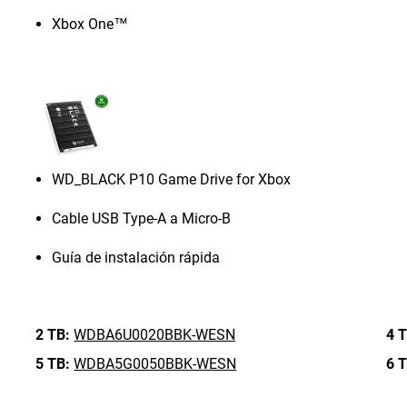
Xbox One™
WD_BLACK P10 Game Drive for Xbox
Cable USB Type-A a Micro-B
Guía de instalación rápida
2 TB:
WDBA6U0020BBK-WESN
4 T
5 TB:
WDBA5G0050BBK-WESN
6 T