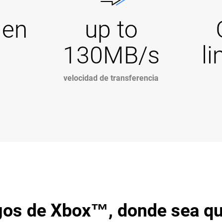
Gen
up to
130MB/s
l
velocidad de transferencia
egos de Xbox™, donde sea q