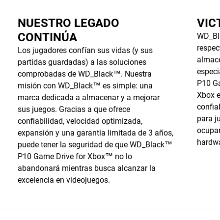
NUESTRO LEGADO
VIC
CONTINÚA
WD_Bl
respec
Los jugadores confían sus vidas (y sus
almac
partidas guardadas) a las soluciones
espec
comprobadas de WD_Black™. Nuestra
P10 Ga
misión con WD_Black™ es simple: una
Xbox e
marca dedicada a almacenar y a mejorar
confia
sus juegos. Gracias a que ofrece
para ju
confiabilidad, velocidad optimizada,
ocupa
expansión y una garantía limitada de 3 años,
hardwa
puede tener la seguridad de que WD_Black™
P10 Game Drive for Xbox™ no lo
abandonará mientras busca alcanzar la
excelencia en videojuegos.