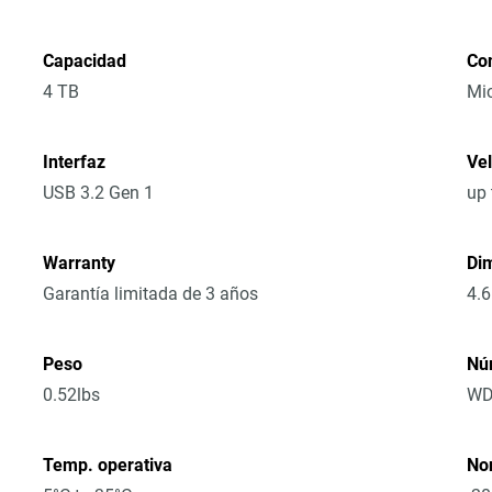
Capacidad
Co
4 TB
Mic
Interfaz
Vel
USB 3.2 Gen 1
up
Warranty
Dim
Garantía limitada de 3 años
4.6
Peso
Nú
0.52lbs
WD
Temp. operativa
No