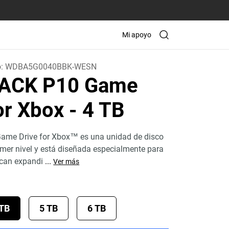
Mi apoyo
o:
WDBA5G0040BBK-WESN
ACK P10 Game
for Xbox
- 4 TB
me Drive for Xbox™ es una unidad de disco
imer nivel y está diseñada especialmente para
can expandi
...
Ver más
 TB
5 TB
6 TB