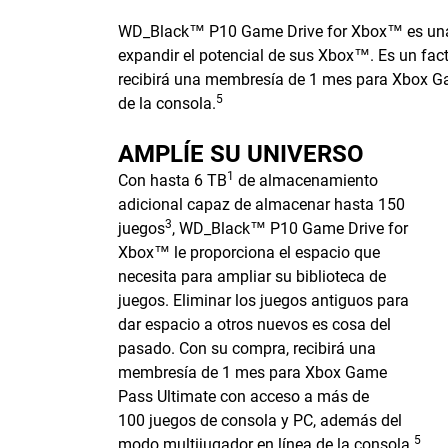
WD_Black™ P10 Game Drive for Xbox™ es una u
expandir el potencial de sus Xbox™. Es un fac
recibirá una membresía de 1 mes para Xbox G
5
de la consola.
AMPLÍE SU UNIVERSO
1
Con hasta 6 TB
de almacenamiento
adicional capaz de almacenar hasta 150
3
juegos
, WD_Black™ P10 Game Drive for
Xbox™ le proporciona el espacio que
necesita para ampliar su biblioteca de
juegos. Eliminar los juegos antiguos para
dar espacio a otros nuevos es cosa del
pasado. Con su compra, recibirá una
membresía de 1 mes para Xbox Game
Pass Ultimate con acceso a más de
100 juegos de consola y PC, además del
5
modo multijugador en línea de la consola.