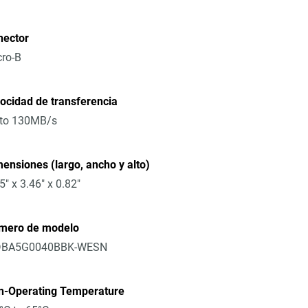
nector
ro-B
ocidad de transferencia
 to 130MB/s
ensiones (largo, ancho y alto)
5" x 3.46" x 0.82"
mero de modelo
BA5G0040BBK-WESN
n-Operating Temperature