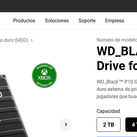
Productos
Soluciones
Soporte
Empresa
Número de model
co duro (HDD)
WD_BL
Drive 
WD_Black™ P10 Ga
duro externa de pr
jugadores que bus
Capacidad
2 TB
4