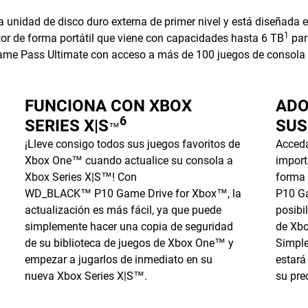
nidad de disco duro externa de primer nivel y está diseñada 
1
tor de forma portátil que viene con capacidades hasta 6 TB
par
ame Pass Ultimate con acceso a más de 100 juegos de consola 
FUNCIONA CON XBOX
ADO
6
SERIES X|S
SUS
™
¡Lleve consigo todos sus juegos favoritos de
Acceda
Xbox One™ cuando actualice su consola a
import
Xbox Series X|S™! Con
forma 
WD_BLACK™ P10 Game Drive for Xbox™, la
P10 Ga
actualización es más fácil, ya que puede
posibi
simplemente hacer una copia de seguridad
de Xb
de su biblioteca de juegos de Xbox One™ y
Simple
empezar a jugarlos de inmediato en su
estará
nueva Xbox Series X|S™.
su pre