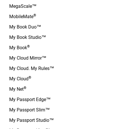
MegaScale™
®
MobileMate
My Book Duo™
My Book Studio™
®
My Book
My Cloud Mirror™
My Cloud. My Rules™
®
My Cloud
®
My Net
My Passport Edge™
My Passport Slim™
My Passport Studio™