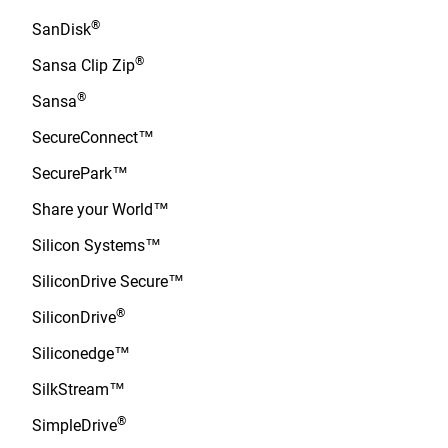
®
SanDisk
®
Sansa Clip Zip
®
Sansa
SecureConnect™
SecurePark™
Share your World™
Silicon Systems™
SiliconDrive Secure™
®
SiliconDrive
Siliconedge™
SilkStream™
®
SimpleDrive