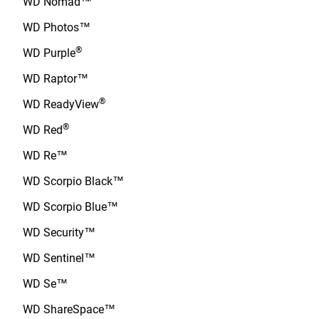
WD Nomad™
WD Photos™
®
WD Purple
WD Raptor™
®
WD ReadyView
®
WD Red
WD Re™
WD Scorpio Black™
WD Scorpio Blue™
WD Security™
WD Sentinel™
WD Se™
WD ShareSpace™