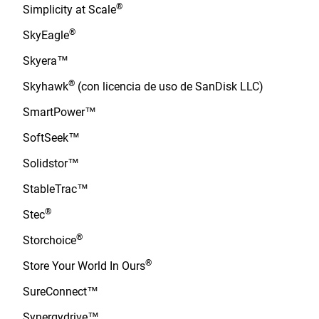
®
Simplicity at Scale
®
SkyEagle
Skyera™
®
Skyhawk
(con licencia de uso de SanDisk LLC)
SmartPower™
SoftSeek™
Solidstor™
StableTrac™
®
Stec
®
Storchoice
®
Store Your World In Ours
SureConnect™
Synergydrive™