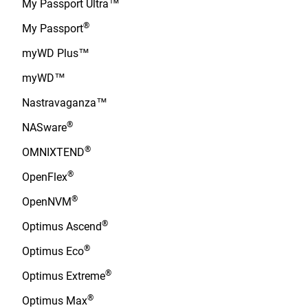
My Passport Ultra™
®
My Passport
myWD Plus™
myWD™
Nastravaganza™
®
NASware
®
OMNIXTEND
®
OpenFlex
®
OpenNVM
®
Optimus Ascend
®
Optimus Eco
®
Optimus Extreme
®
Optimus Max