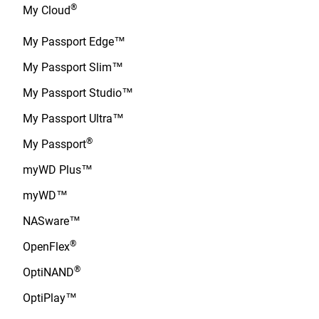
®
My Cloud
My Passport Edge™
My Passport Slim™
My Passport Studio™
My Passport Ultra™
®
My Passport
myWD Plus™
myWD™
NASware™
®
OpenFlex
®
OptiNAND
OptiPlay™