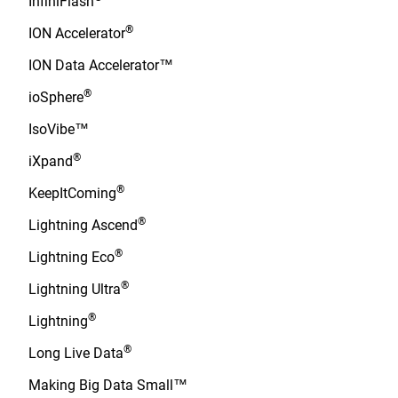
InfiniFlash
®
ION Accelerator
ION Data Accelerator™
®
ioSphere
IsoVibe™
®
iXpand
®
KeepItComing
®
Lightning Ascend
®
Lightning Eco
®
Lightning Ultra
®
Lightning
®
Long Live Data
Making Big Data Small™