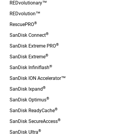
REDvolutionary™
REDvolution™
®
RescuePRO
®
SanDisk Connect
®
SanDisk Extreme PRO
®
SanDisk Extreme
®
SanDisk Infiniflash
SanDisk ION Accelerator™
®
SanDisk Ixpand
®
SanDisk Optimus
®
SanDisk ReadyCache
®
SanDisk SecureAccess
®
SanDisk Ultra