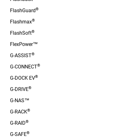
®
FlashGuard
®
Flashmax
®
FlashSoft
FlexPower™
®
G-ASSIST
®
G-CONNECT
®
G-DOCK EV
®
G-DRIVE
G-NAS™
®
G-RACK
®
G-RAID
®
G-SAFE