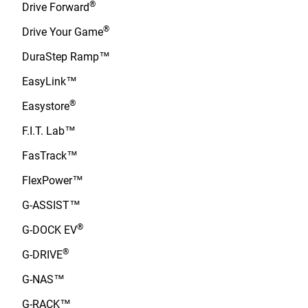
®
Drive Forward
®
Drive Your Game
DuraStep Ramp™
EasyLink™
®
Easystore
F.I.T. Lab™
FasTrack™
FlexPower™
G-ASSIST™
®
G-DOCK EV
®
G-DRIVE
G-NAS™
G-RACK™