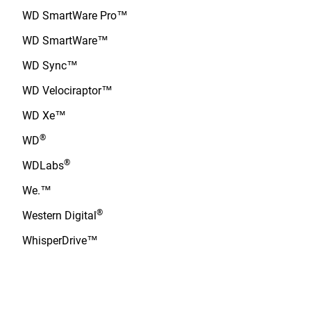
WD SmartWare Pro™
WD SmartWare™
WD Sync™
WD Velociraptor™
WD Xe™
®
WD
®
WDLabs
We.™
®
Western Digital
WhisperDrive™