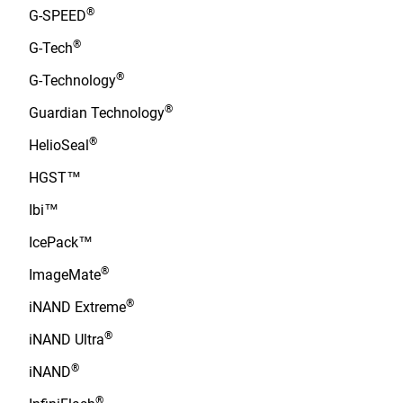
®
G-SPEED
®
G-Tech
®
G-Technology
®
Guardian Technology
®
HelioSeal
HGST™
Ibi™
IcePack™
®
ImageMate
®
iNAND Extreme
®
iNAND Ultra
®
iNAND
®