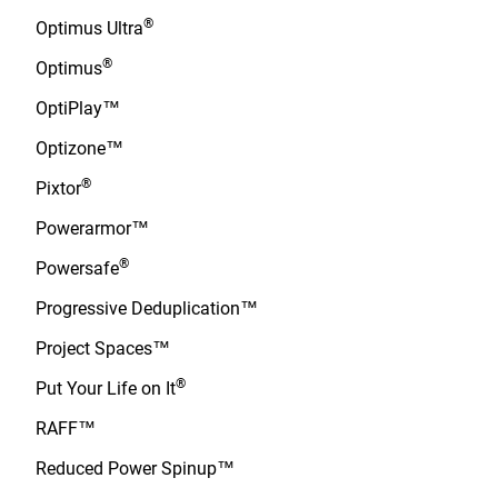
®
Optimus Ultra
®
Optimus
OptiPlay™
Optizone™
®
Pixtor
Powerarmor™
®
Powersafe
Progressive Deduplication™
Project Spaces™
®
Put Your Life on It
RAFF™
Reduced Power Spinup™