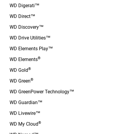
WD Digerati™
WD Direct™
WD Discovery™
WD Drive Utilities™
WD Elements Play™
®
WD Elements
®
WD Gold
®
WD Green
WD GreenPower Technology™
WD Guardian™
WD Livewire™
®
WD My Cloud