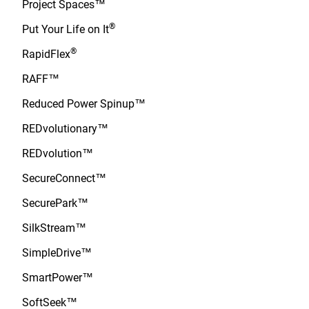
Project Spaces™
®
Put Your Life on It
®
RapidFlex
RAFF™
Reduced Power Spinup™
REDvolutionary™
REDvolution™
SecureConnect™
SecurePark™
SilkStream™
SimpleDrive™
SmartPower™
SoftSeek™