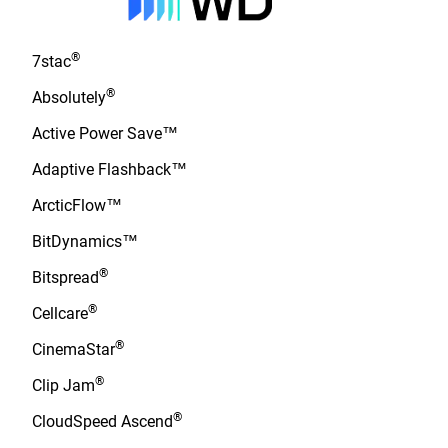
®
7stac
®
Absolutely
Active Power Save™
Adaptive Flashback™
ArcticFlow™
BitDynamics™
®
Bitspread
®
Cellcare
®
CinemaStar
®
Clip Jam
®
CloudSpeed Ascend