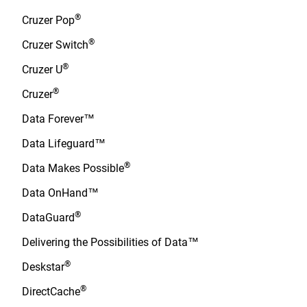
®
Cruzer Pop
®
Cruzer Switch
®
Cruzer U
®
Cruzer
Data Forever™
Data Lifeguard™
®
Data Makes Possible
Data OnHand™
®
DataGuard
Delivering the Possibilities of Data™
®
Deskstar
®
DirectCache