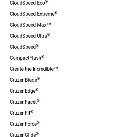
®
CloudSpeed Eco
®
CloudSpeed Extreme
CloudSpeed Max™
®
CloudSpeed Ultra
®
CloudSpeed
®
CompactFlash
Create the Incredible™
®
Cruzer Blade
®
Cruzer Edge
®
Cruzer Facet
®
Cruzer Fit
®
Cruzer Force
®
Cruzer Glide