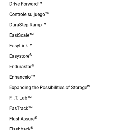
Drive Forward™
Controle su juego™
DuraStep Ramp™
EasiScale™
EasyLink™
®
Easystore
®
Endurastar
Enhanceio™
®
Expanding the Possibilities of Storage
F.I.T. Lab™
FasTrack™
®
FlashAssure
®
Flashback