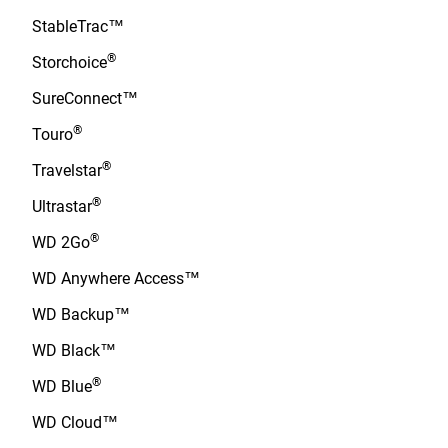
StableTrac™
®
Storchoice
SureConnect™
®
Touro
®
Travelstar
®
Ultrastar
®
WD 2Go
WD Anywhere Access™
WD Backup™
WD Black™
®
WD Blue
WD Cloud™