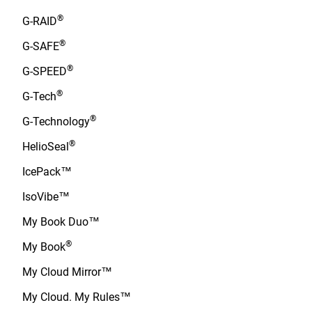
®
G-RAID
®
G-SAFE
®
G-SPEED
®
G-Tech
®
G-Technology
®
HelioSeal
IcePack™
IsoVibe™
My Book Duo™
®
My Book
My Cloud Mirror™
My Cloud. My Rules™