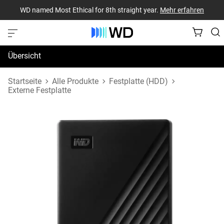
WD named Most Ethical for 8th straight year.
Mehr erfahren
Übersicht
Technische Daten
Startseite
Alle Produkte
Festplatte (HDD)
Externe Festplatte
Support und Ressourcen