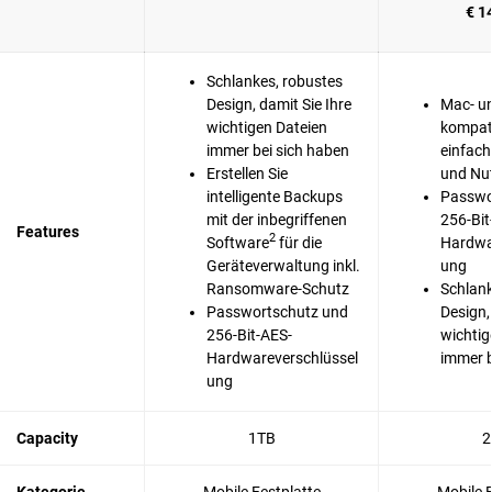
€ 1
Schlankes, robustes
Design, damit Sie Ihre
Mac- u
wichtigen Dateien
kompati
immer bei sich haben
einfach
Erstellen Sie
und Nu
intelligente Backups
Passwo
mit der inbegriffenen
256-Bit
Features
2
Software
für die
Hardwa
Geräteverwaltung inkl.
ung
Ransomware-Schutz
Schlank
Passwortschutz und
Design,
256-Bit-AES-
wichtig
Hardwareverschlüssel
immer b
ung
Capacity
1TB
2