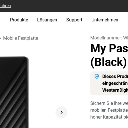
fahren
Produkte
Lösungen
Support
Unternehmen
Modellnummer:
W
Mobile Festplatte
My Pas
(Black)
Dieses Produ
eingeschränk
WesternDigi
Sichern Sie Ihre w
mobilen Festplatt
hoher Kapazität bi