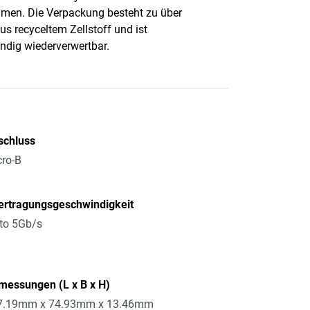
en. Die Verpackung besteht zu über
us recyceltem Zellstoff und ist
ändig wiederverwertbar.
schluss
ro-B
ertragungsgeschwindigkeit
to 5Gb/s
messungen (L x B x H)
7.19mm x 74.93mm x 13.46mm