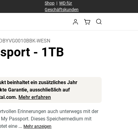
Shop
|
WD für
Geschäftskunden
DBYVG0010BBK-WESN
sport
- 1TB
kt beinhaltet ein zusätzliches Jahr
te Garantie, ausschließlich auf
tal.com.
Mehr erfahren
ertvollen Erinnerungen auch unterwegs mit der
e My Passport. Dieses Speichermedium mit
etet eine
...
Mehr anzeigen