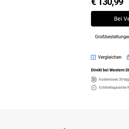
P
€ 130,99
Bei V
Großbestellunge
Vergleichen
Direkt bei Western D
Kostenloses 30-tä
Echtheitsgarantie 