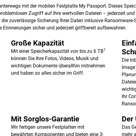
 unterwegs mit der mobilen Festplatte My Passport. Dieses Spei
blemlosen Zugriff auf Ihre wertvollen Dateien – jederzeit und ü
 die zuverlässige Sicherung Ihrer Daten inklusive Ransomware-Sc
 Erinnerungen sicher und jederzeit griffbereit aufbewahren.
Große Kapazität
Einf
1
Sch
Mit einer Speicherkapazität von bis zu 6 TB
können Sie Ihre Fotos, Videos, Musik und
Die in
wichtigen Dokumente überallhin mitnehmen
Image™
und haben so alles sicher im Griff.
Planun
Dateie
wicht
Ihr Co
Ranso
Mit Sorglos-Garantie
Der 
Wir fertigen unsere Festplatten mit
Das Ge
bewährten Komponenten und bieten eine 3-
mehr a