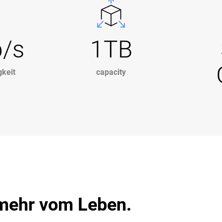
b/s
1TB
keit
capacity
t mehr vom Leben.