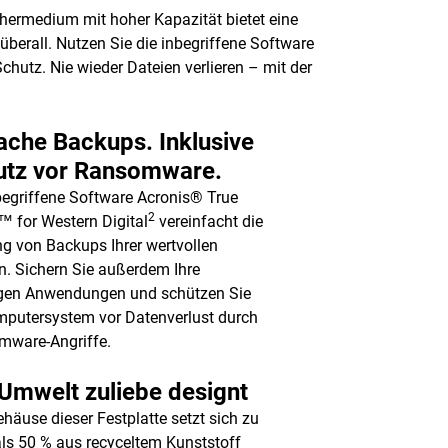
chermedium mit hoher Kapazität bietet eine
berall. Nutzen Sie die inbegriffene Software
hutz. Nie wieder Dateien verlieren – mit der
ache Backups. Inklusive
utz vor Ransomware.
begriffene Software Acronis® True
2
 for Western Digital
vereinfacht die
g von Backups Ihrer wertvollen
n. Sichern Sie außerdem Ihre
igen Anwendungen und schützen Sie
mputersystem vor Datenverlust durch
mware-Angriffe.
Umwelt zuliebe designt
häuse dieser Festplatte setzt sich zu
ls 50 % aus recyceltem Kunststoff