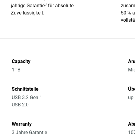
3
jährige Garantie
für absolute
zusamm
Zuverlässigkeit.
50 % a
vollst
Capacity
An
1TB
Mic
Schnittstelle
Üb
USB 3.2 Gen 1
up 
USB 2.0
Warranty
Ab
3 Jahre Garantie
10