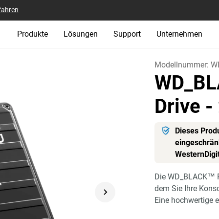
fahren
Produkte
Lösungen
Support
Unternehmen
Modellnummer:
W
WD_BL
Drive
-
Dieses Produ
eingeschränk
WesternDigi
Die WD_BLACK™ P10
dem Sie Ihre Konso
Eine hochwertige e