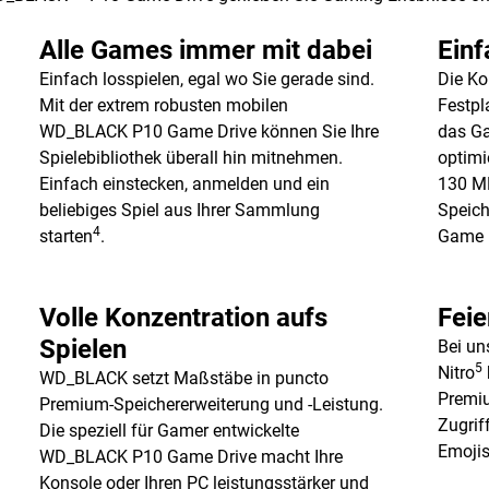
Alle Games immer mit dabei
Ein
Einfach losspielen, egal wo Sie gerade sind.
Die K
Mit der extrem robusten mobilen
Festpl
WD_BLACK P10 Game Drive können Sie Ihre
das Ga
Spielebibliothek überall hin mitnehmen.
optimi
Einfach einstecken, anmelden und ein
130 M
beliebiges Spiel aus Ihrer Sammlung
Speich
4
starten
.
Game 
Volle Konzentration aufs
Feie
Spielen
Bei un
5
Nitro
WD_BLACK setzt Maßstäbe in puncto
Premiu
Premium-Speichererweiterung und -Leistung.
Zugriff
Die speziell für Gamer entwickelte
Emojis
WD_BLACK P10 Game Drive macht Ihre
Konsole oder Ihren PC leistungsstärker und