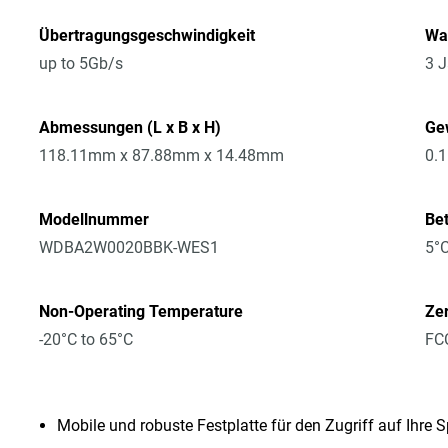
Übertragungsgeschwindigkeit
Wa
up to 5Gb/s
3 J
Abmessungen (L x B x H)
Ge
118.11mm x 87.88mm x 14.48mm
0.
Modellnummer
Be
WDBA2W0020BBK-WES1
5°C
Non-Operating Temperature
Zer
-20°C to 65°C
FCC
Mobile und robuste Festplatte für den Zugriff auf Ihre S