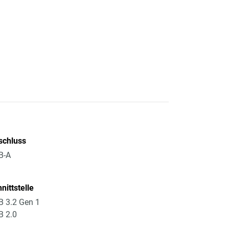
schluss
B-A
nittstelle
 3.2 Gen 1
B 2.0