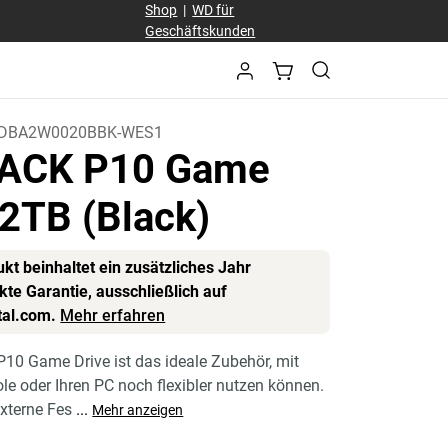
Shop
|
WD für
Geschäftskunden
DBA2W0020BBK-WES1
ACK P10 Game
 2TB (Black)
kt beinhaltet ein zusätzliches Jahr
te Garantie, ausschließlich auf
tal.com.
Mehr erfahren
 Game Drive ist das ideale Zubehör, mit
le oder Ihren PC noch flexibler nutzen können.
xterne Fes
...
Mehr anzeigen