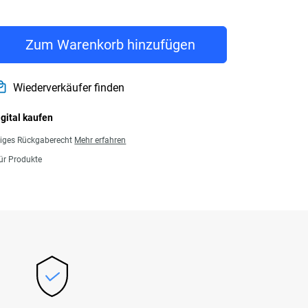
rice € 154,99
Zum Warenkorb hinzufügen
Wiederverkäufer finden
igital kaufen
giges Rückgaberecht
Mehr erfahren
für Produkte