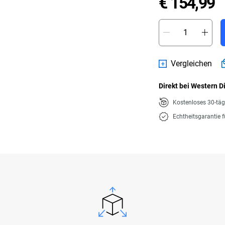
P
€ 154,99
Vergleichen
Direkt bei Western D
Kostenloses 30-tä
Echtheitsgarantie 